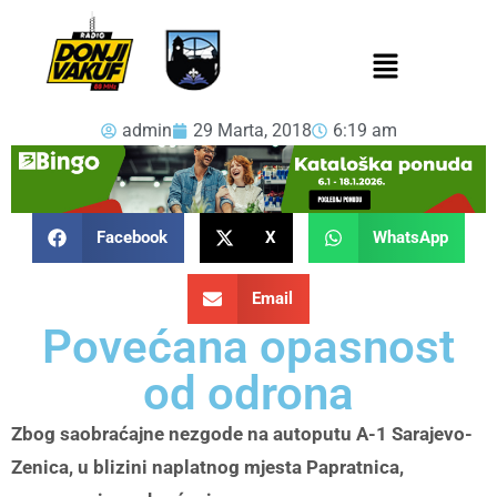
admin
29 Marta, 2018
6:19 am
Facebook
X
WhatsApp
Email
Povećana opasnost
od odrona
Zbog saobraćajne nezgode na autoputu A-1 Sarajevo-
Zenica, u blizini naplatnog mjesta Papratnica,