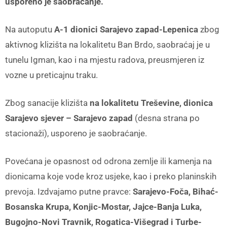
usporeno je saobraćanje.
Na autoputu
A-1 dionici Sarajevo zapad-Lepenica
zbog
aktivnog klizišta na lokalitetu Ban Brdo, saobraćaj je u
tunelu Igman, kao i na mjestu radova, preusmjeren iz
vozne u preticajnu traku.
Zbog sanacije klizišta
na lokalitetu Treševine, dionica
Sarajevo sjever – Sarajevo zapad
(desna strana po
stacionaži), usporeno je saobraćanje.
Povećana je opasnost od odrona zemlje ili kamenja na
dionicama koje vode kroz usjeke, kao i preko planinskih
prevoja. Izdvajamo putne pravce:
Sarajevo-Foča, Bihać-
Bosanska Krupa, Konjic-Mostar, Jajce-Banja Luka,
Bugojno-Novi Travnik, Rogatica-Višegrad i Turbe-