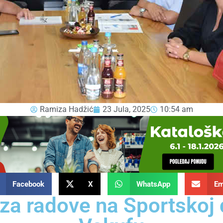
Ramiza Hadžić
23 Jula, 2025
10:54 am
Facebook
X
WhatsApp
Em
za radove na Sportskoj