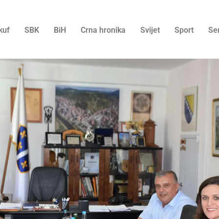
kuf
SBK
BiH
Crna hronika
Svijet
Sport
Se