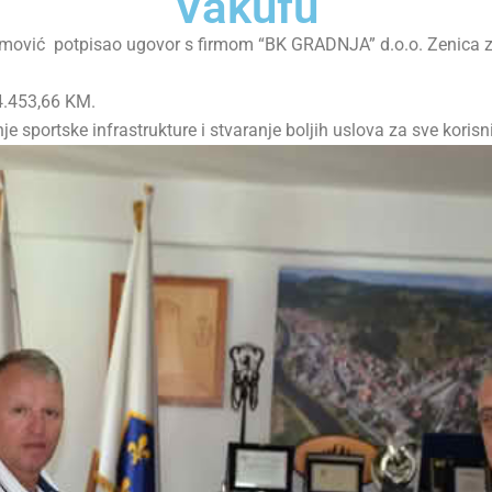
Vakufu
imović potpisao ugovor s firmom “BK GRADNJA” d.o.o. Zenica z
4.453,66 KM.
 sportske infrastrukture i stvaranje boljih uslova za sve koris