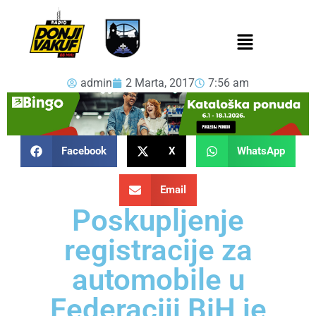
admin
2 Marta, 2017
7:56 am
Facebook
X
WhatsApp
Email
Poskupljenje
registracije za
automobile u
Federaciji BiH je