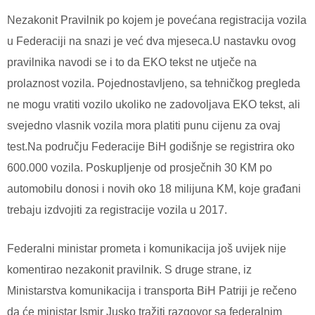
Nezakonit Pravilnik po kojem je povećana registracija vozila
u Federaciji na snazi je već dva mjeseca.U nastavku ovog
pravilnika navodi se i to da EKO tekst ne utječe na
prolaznost vozila. Pojednostavljeno, sa tehničkog pregleda
ne mogu vratiti vozilo ukoliko ne zadovoljava EKO tekst, ali
svejedno vlasnik vozila mora platiti punu cijenu za ovaj
test.Na području Federacije BiH godišnje se registrira oko
600.000 vozila. Poskupljenje od prosječnih 30 KM po
automobilu donosi i novih oko 18 milijuna KM, koje građani
trebaju izdvojiti za registracije vozila u 2017.
Federalni ministar prometa i komunikacija još uvijek nije
komentirao nezakonit pravilnik. S druge strane, iz
Ministarstva komunikacija i transporta BiH Patriji je rečeno
da će ministar Ismir Jusko tražiti razgovor sa federalnim