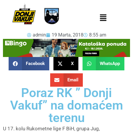
admin
19 Marta, 2018
8:55 am
Facebook
X
WhatsApp
Email
Poraz RK ” Donji
Vakuf” na domaćem
terenu
U 17. kolu Rukometne lige F BiH, grupa Jug,