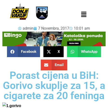
admin
7 Novembra, 2017
10:01 am
Facebook
X
WhatsApp
Email
Porast cijena u BiH:
Gorivo skuplje za 15, a
cigarete za 20 feninga