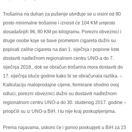
Trošarina na duhan za pušenje utvrđuje se u visini od 80
posto minimalne trošarine i iznosit će 104 KM umjesto
dosadašnjih 96, 80 KM po kilogramu. Porezni obveznici i
druge osobe koje se bave prometom cigareta dužni su
popisati zalihe cigareta na dan 1. siječnja i popisne liste
dostaviti nadležnom regionalnom centru UNO-a do 7.
siječnja 2018., dok se obračun trošarina mora dostaviti do
17. siječnja iduće godine kako bi se obračunala razlika. –
Kalkulaciju maloprodajne cijene, formirane shodno ovoj
odluci, porezni obveznici dužni su dostaviti nadležnom
regionalnom centru UNO-a do 30. studenog 2017. godine –
priopćili su iz UNO-a BiH. I tu nije kraj poskupljenjima.
Prema najavama, uskoro će i gorivo poskupjeti u BiH za 15