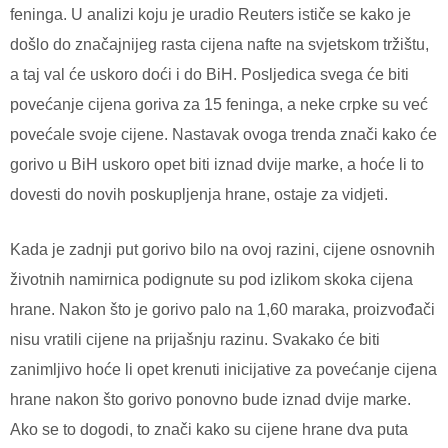
feninga. U analizi koju je uradio Reuters ističe se kako je
došlo do značajnijeg rasta cijena nafte na svjetskom tržištu,
a taj val će uskoro doći i do BiH. Posljedica svega će biti
povećanje cijena goriva za 15 feninga, a neke crpke su već
povećale svoje cijene. Nastavak ovoga trenda znači kako će
gorivo u BiH uskoro opet biti iznad dvije marke, a hoće li to
dovesti do novih poskupljenja hrane, ostaje za vidjeti.
Kada je zadnji put gorivo bilo na ovoj razini, cijene osnovnih
životnih namirnica podignute su pod izlikom skoka cijena
hrane. Nakon što je gorivo palo na 1,60 maraka, proizvođači
nisu vratili cijene na prijašnju razinu. Svakako će biti
zanimljivo hoće li opet krenuti inicijative za povećanje cijena
hrane nakon što gorivo ponovno bude iznad dvije marke.
Ako se to dogodi, to znači kako su cijene hrane dva puta