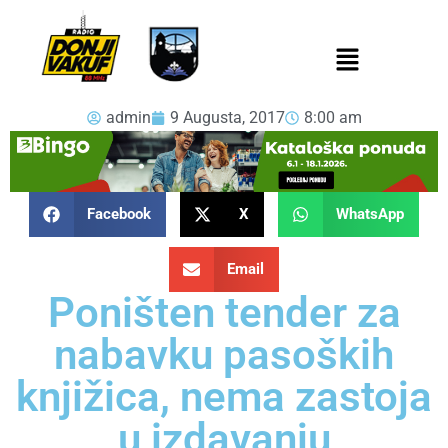
admin
9 Augusta, 2017
8:00 am
Facebook
X
WhatsApp
Email
Poništen tender za
nabavku pasoških
knjižica, nema zastoja
u izdavanju