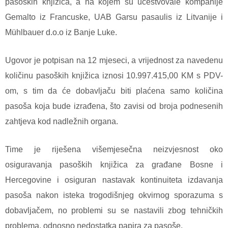
pasoških knjižica, a na kojem su učestvovale kompanije
Gemalto iz Francuske, UAB Garsu pasaulis iz Litvanije i
Mühlbauer d.o.o iz Banje Luke.
Ugovor je potpisan na 12 mjeseci, a vrijednost za navedenu
količinu pasoških knjižica iznosi 10.997.415,00 KM s PDV-
om, s tim da će dobavljaču biti plaćena samo količina
pasoša koja bude izrađena, što zavisi od broja podnesenih
zahtjeva kod nadležnih organa.
Time je riješena višemjesečna neizvjesnost oko
osiguravanja pasoških knjižica za građane Bosne i
Hercegovine i osiguran nastavak kontinuiteta izdavanja
pasoša nakon isteka trogodišnjeg okvirnog sporazuma s
dobavljačem, no problemi su se nastavili zbog tehničkih
problema, odnosno nedostatka papira za pasoše.