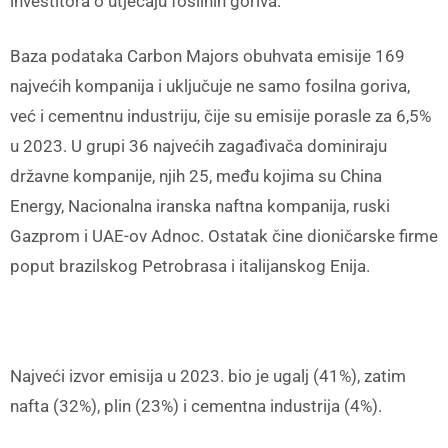
investitora o utjecaju fosilnih goriva.
Baza podataka Carbon Majors obuhvata emisije 169
najvećih kompanija i uključuje ne samo fosilna goriva,
već i cementnu industriju, čije su emisije porasle za 6,5%
u 2023. U grupi 36 najvećih zagađivača dominiraju
državne kompanije, njih 25, među kojima su China
Energy, Nacionalna iranska naftna kompanija, ruski
Gazprom i UAE-ov Adnoc. Ostatak čine dioničarske firme
poput brazilskog Petrobrasa i italijanskog Enija.
Najveći izvor emisija u 2023. bio je ugalj (41%), zatim
nafta (32%), plin (23%) i cementna industrija (4%).