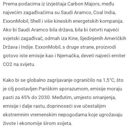
Prema podacima iz izvještaja Carbon Majors, među
najvećim zagađivačima su Saudi Aramco, Coal India,
ExxonMobil, Shell i više kineskih energetskih kompanija.
Ako bi Saudi Aramco bila država, bila bi četvrti najveći
svjetski zagađivač, odmah iza Kine, Sjedinjenih Američkih
Država i Indije. ExxonMobil, s druge strane, proizvodi
gotovo iste emisije kao i Njemačka, deveti najveći emiter
CO2 na svijetu.
Kako bi se globalno zagrijavanje ograničilo na 1,5°C, što
je cilj postavljen Pariškim sporazumom, emisije moraju
pasti za 45% do 2030. Međutim, umjesto smanjenja,
emisije i dalje rastu, doprinoseći sve učestalijim
ekstremnim vremenskim nepogodama koje ugrožavaju
živote i ekonomije širom svijeta.