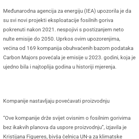
Međunarodna agencija za energiju (IEA) upozorila je da
su svi novi projekti eksploatacije fosilnih goriva
pokrenuti nakon 2021. nespojivi s postizanjem neto
nulte emisije do 2050. Uprkos ovim upozorenjima,
većina od 169 kompanija obuhvaćenih bazom podataka
Carbon Majors povećala je emisije u 2023. godini, koja je
ujedno bila i najtoplija godina u historiji mjerenja.
Kompanije nastavljaju povećavati proizvodnju
“Ove kompanije drže svijet ovisnim o fosilnim gorivima
bez ikakvih planova da uspore proizvodnju”, izjavila je
Kristijana Figueres, bivša čelnica UN-a za klimatske