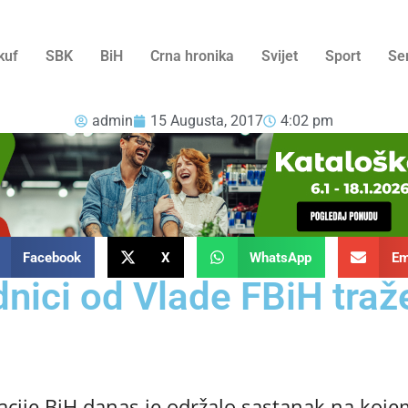
kuf
SBK
BiH
Crna hronika
Svijet
Sport
Se
admin
15 Augusta, 2017
4:02 pm
Facebook
X
WhatsApp
Em
dnici od Vlade FBiH traž
cije BiH danas je održalo sastanak na kojem 