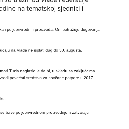
dine na tematskoj sjednici i
eka i poljoprivrednih proizvoda. Oni potražuju dugovanja
učaju da Vlada ne isplati dug do 30. augusta,
ori Tuzla naglasio je da bi, u skladu sa zaključcima
ivredi povećati sredstva za novčane potpore u 2017.
tku.
je se bave poljoprivrednom proizvodnjom zatvaraju