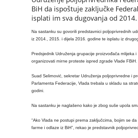
BiH da ispoštuje zaključke Feder
isplati im sva dugovanja od 2014.
Na sastanku su govorili predstavnici poljoprivrednih ud
iz 2014., 2015. i dijela 2016. godine te isplatu iz drug
Predsjednik Udruženja grupacije proizvođača mlijeka i
organizovati mirne proteste ispred zgrade Vlade FBiH.
Suad Selimović, sekretar Udruženja poljoprivredne i pr
Parlamenta Federacije, Vlada trebala u skladu sa stra
godini.
Na sastanku je naglašeno kako je zbog suše upola smanj
“Ako Vlada ne postupi prema zaključcima, bojim se da s
farme i odlaze iz BiH”, rekao je predstavnik poljopri