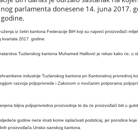
alnog parlamenta donesene 14. juna 2017. go
 godine.
ruženja iz četiri kantona Federacije BiH koji su najveći proizvođači mlij
og kvartala 2017. godine.
 ratarstva Tuzlanskog kantona Muhamed Halilović je rekao kako će, u sl
ehrambene industrije Tuzlanskog kantona pri Kantonalnoj privrednoj kom
tegijom razvoja poljoprivrede i Zakonom o novčanim potporama poljopr
ena biljna poljoprivredna proizvodnja te da će proizvođači biti u gubi
ljedeće godine neće imati kome isplaćivati podsticaj, jer porodice ko
vrednih proizvođača Unsko-sanskog kantona.