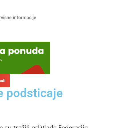
rvisne informacije
ail
e podsticaje
su tražili od Vlade Federacije