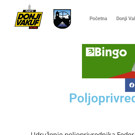
Početna
Donji Va
Poljoprivre
Udruženje poljoprivrednika Federa