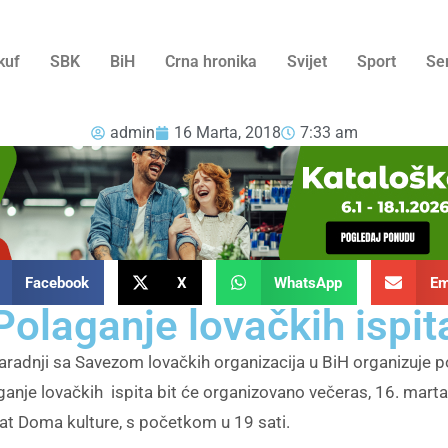
kuf
SBK
BiH
Crna hronika
Svijet
Sport
Se
admin
16 Marta, 2018
7:33 am
Facebook
X
WhatsApp
Em
Polaganje lovačkih ispit
adnji sa Savezom lovačkih organizacija u BiH organizuje pol
anje lovačkih ispita bit će organizovano večeras, 16. mart
ekat Doma kulture, s početkom u 19 sati.