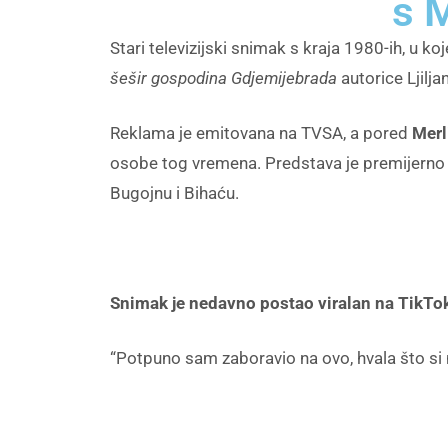
s 
Stari televizijski snimak s kraja 1980-ih, u k
šešir gospodina Gdjemijebrada
autorice Ljilj
Reklama je emitovana na TVSA, a pored
Merl
osobe tog vremena. Predstava je premijerno 
Bugojnu i Bihaću.
Snimak je nedavno postao viralan na TikTok
“Potpuno sam zaboravio na ovo, hvala što si m