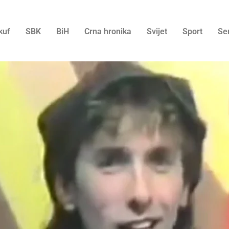
kuf
SBK
BiH
Crna hronika
Svijet
Sport
Se