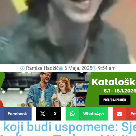
Ramiza Hadžić
6 Maja, 2025
9:54 am
Facebook
X
WhatsApp
Em
 koji budi uspomene: Sje