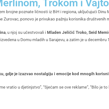
Merlinom, Trokom i Vajt
ojem brojne poznate ličnosti iz BiH i regiona, uključujući Din
ane Zurovac, ponovo je privukao pažnju korisnika društvenih 
ina
, u njoj su učestvovali i
Mladen Jeličić Troko, Seid Memić
izvedena u Domu mladih u Sarajevu, a zatim je u decembru 19
u, gdje je izazvao nostalgiju i emocije kod mnogih korisn
e vratio u djetinjstvo”, “Sjećam se ove reklame”, “Bilo je to