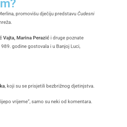
om?
u Merlina, promovišu dječiju predstavu
Čudesni
mreža.
 Vajta, Marina Perazić
i druge poznate
89. godine gostovala i u Banjoj Luci,
ika
, koji su se prisjetili bezbrižnog djetinjstva.
 lijepo vrijeme”, samo su neki od komentara.