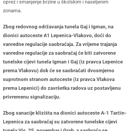
oprez i smanjenje brzine u školskim i naseljenim
zonama.
Zbog redovnog održavanja tunela Gaj i Igman, na
dionici autoceste A1 Lepenica-Vlakovo, doći do
vanredne regulacije saobraćaja. Za vrijeme trajanja
vanredne regulacije za saobraćaj će biti zatvorene
tunelske cijevi tunela Igman i Gaj (iz pravca Lepenice
prema Vlakovu) dok će se saobraćati dvosmjerno
suprotnom stranom autoceste (iz pravca Vlakova
prema Lepenici) do završetka radova uz postavljenu
privremenu signalizaciju.
Zbog sanacije klizišta na dionici autoceste A-1 Tarčin-
Lepenica za saobraćaj su zatvorene tunelske cijevi
tunela Vis, 25. novembar i Grab, a saobraća se