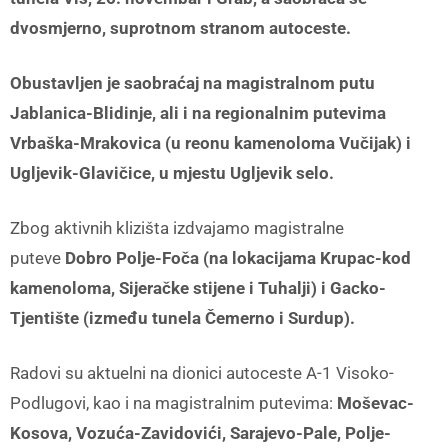
dvosmjerno, suprotnom stranom autoceste.
Obustavljen je saobraćaj na magistralnom putu
Jablanica-Blidinje, ali i na regionalnim putevima
Vrbaška-Mrakovica (u reonu kamenoloma Vučijak) i
Ugljevik-Glavičice, u mjestu Ugljevik selo.
Zbog aktivnih klizišta izdvajamo magistralne
puteve
Dobro Polje-Foča (na lokacijama Krupac-kod
kamenoloma, Sijeračke stijene i Tuhalji) i Gacko-
Tjentište (između tunela Čemerno i Surdup).
Radovi su aktuelni na dionici autoceste A-1 Visoko-
Podlugovi, kao i na magistralnim putevima:
Moševac-
Kosova, Vozuća-Zavidovići, Sarajevo-Pale, Polje-