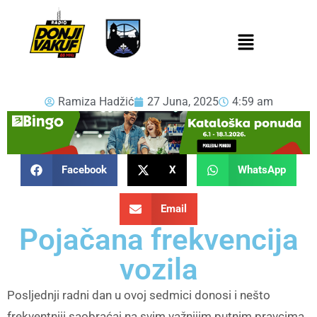
Ramiza Hadžić
27 Juna, 2025
4:59 am
Facebook
X
WhatsApp
Email
Pojačana frekvencija
vozila
Posljednji radni dan u ovoj sedmici donosi i nešto
frekventniji saobraćaj na svim važnijim putnim pravcima