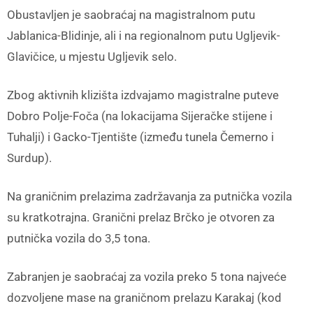
Obustavljen je saobraćaj na magistralnom putu
Jablanica-Blidinje, ali i na regionalnom putu Ugljevik-
Glavičice, u mjestu Ugljevik selo.
Zbog aktivnih klizišta izdvajamo magistralne puteve
Dobro Polje-Foča (na lokacijama Sijeračke stijene i
Tuhalji) i Gacko-Tjentište (između tunela Čemerno i
Surdup).
Na graničnim prelazima zadržavanja za putnička vozila
su kratkotrajna. Granični prelaz Brčko je otvoren za
putnička vozila do 3,5 tona.
Zabranjen je saobraćaj za vozila preko 5 tona najveće
dozvoljene mase na graničnom prelazu Karakaj (kod