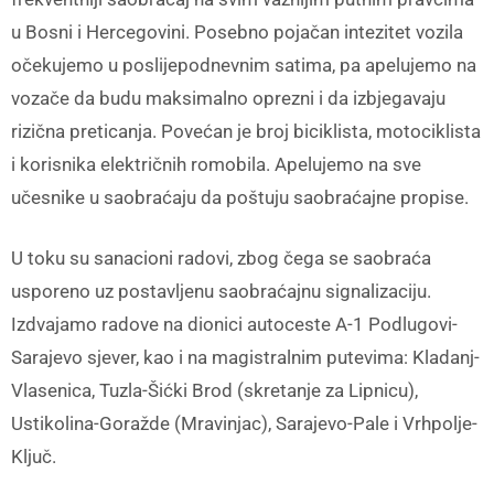
u Bosni i Hercegovini. Posebno pojačan intezitet vozila
očekujemo u poslijepodnevnim satima, pa apelujemo na
vozače da budu maksimalno oprezni i da izbjegavaju
rizična preticanja. Povećan je broj biciklista, motociklista
i korisnika električnih romobila. Apelujemo na sve
učesnike u saobraćaju da poštuju saobraćajne propise.
U toku su sanacioni radovi, zbog čega se saobraća
usporeno uz postavljenu saobraćajnu signalizaciju.
Izdvajamo radove na dionici autoceste A-1 Podlugovi-
Sarajevo sjever, kao i na magistralnim putevima: Kladanj-
Vlasenica, Tuzla-Šićki Brod (skretanje za Lipnicu),
Ustikolina-Goražde (Mravinjac), Sarajevo-Pale i Vrhpolje-
Ključ.