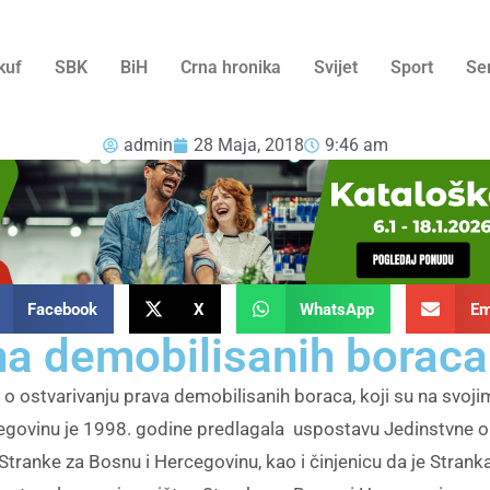
kuf
SBK
BiH
Crna hronika
Svijet
Sport
Se
admin
28 Maja, 2018
9:46 am
Facebook
X
WhatsApp
Em
a demobilisanih boraca
ostvarivanju prava demobilisanih boraca, koji su na svojim l
egovinu je 1998. godine predlagala uspostavu Jedinstvne or
 Stranke za Bosnu i Hercegovinu, kao i činjenicu da je Stra