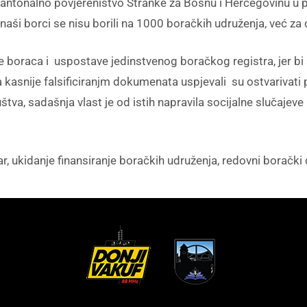
 Kantonalno povjereništvo Stranke za Bosnu i Hercegovinu u
 naši borci se nisu borili na 1000 boračkih udruženja, već z
e boraca i uspostave jedinstvenog boračkog registra, jer bi 
, a kasnije falsificiranjm dokumenata uspjevali su ostvarivat
štva, sadašnja vlast je od istih napravila socijalne slučajeve
ar, ukidanje finansiranje boračkih udruženja, redovni borački 