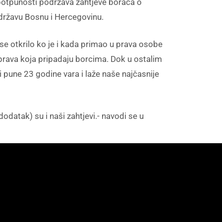
 potpunosti podržava zahtjeve boraca o
a državu Bosnu i Hercegovinu.
se otkrilo ko je i kada primao u prava osobe
i prava koja pripadaju borcima. Dok u ostalim
 i pune 23 godine vara i laže naše najčasnije
dodatak) su i naši zahtjevi.- navodi se u