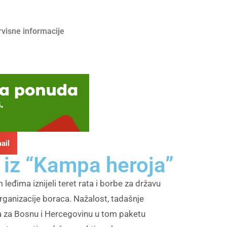
rvisne informacije
ail
 iz “Kampa heroja”
eđima iznijeli teret rata i borbe za državu
ganizacije boraca. Nažalost, tadašnje
nka za Bosnu i Hercegovinu u tom paketu