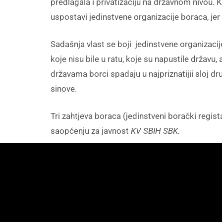
predlagala i privatizaciju na državnom nivou.
uspostavi jedinstvene organizacije boraca, jer
Sadašnja vlast se boji jedinstvene organizacij
koje nisu bile u ratu, koje su napustile državu
državama borci spadaju u najpriznatijii sloj dru
sinove.
Tri zahtjeva boraca (jedinstveni borački regist
saopćenju za javnost
KV SBIH SBK.