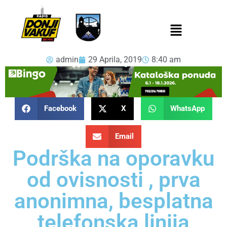
admin
29 Aprila, 2019
8:40 am
Facebook
X
WhatsApp
Email
Podrška na oporavku
od ovisnosti , prva
anonimna, besplatna
telefonska linija