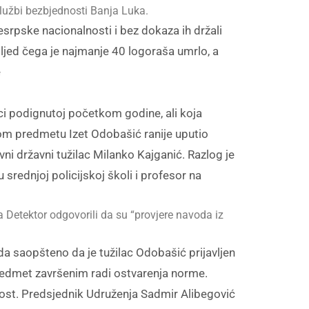
službi bezbjednosti Banja Luka.
esrpske nacionalnosti i bez dokaza ih držali
sljed čega je najmanje 40 logoraša umrlo, a
e
ici podignutoj početkom godine, ali koja
ovom predmetu Izet Odobašić ranije uputio
vni državni tužilac Milanko Kajganić. Razlog je
rednjoj policijskoj školi i profesor na
a Detektor odgovorili da su “provjere navoda iz
da saopšteno da je tužilac Odobašić prijavljen
predmet završenim radi ostvarenja norme.
ost. Predsjednik Udruženja Sadmir Alibegović