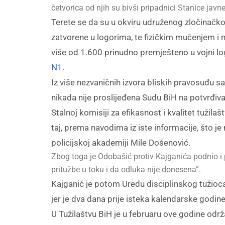
četvorica od njih su bivši pripadnici Stanice jav
Terete se da su u okviru udruženog zločinačkog
zatvorene u logorima, te fizičkim mučenjem i n
više od 1.600 prinudno premješteno u vojni lo
N1.
Iz više nezvaničnih izvora bliskih pravosuđu s
nikada nije proslijeđena Sudu BiH na potvrđiva
Stalnoj komisiji za efikasnost i kvalitet tužil
taj, prema navodima iz iste informacije, što 
policijskoj akademiji Mile Došenović.
Zbog toga je Odobašić protiv Kajganića podnio i p
pritužbe u toku i da odluka nije donesena”.
Kajganić je potom Uredu disciplinskog tužioca 
jer je dva dana prije isteka kalendarske godi
U Tužilaštvu BiH je u februaru ove godine od