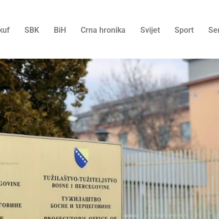
kuf
SBK
BiH
Crna hronika
Svijet
Sport
Se