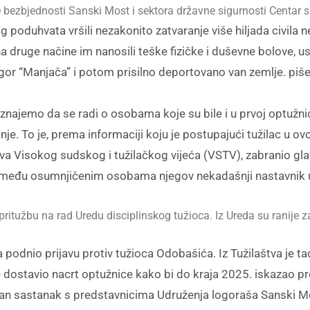
ne bezbjednosti Sanski Most i sektora državne sigurnosti Centar 
 poduhvata vršili nezakonito zatvaranje više hiljada civila n
a druge načine im nanosili teške fizičke i duševne bolove, u
gor “Manjača” i potom prisilno deportovano van zemlje. piš
aznajemo da se radi o osobama koje su bile i u prvoj optužn
nje. To je, prema informaciji koju je postupajući tužilac u 
aštva Visokog sudskog i tužilačkog vijeća (VSTV), zabranio gla
je među osumnjičenim osobama njegov nekadašnji nastavnik u s
ritužbu na rad Uredu disciplinskog tužioca. Iz Ureda su ranije z
podnio prijavu protiv tužioca Odobašića. Iz Tužilaštva je ta
ne dostavio nacrt optužnice kako bi do kraja 2025. iskazao 
ržan sastanak s predstavnicima Udruženja logoraša Sanski M