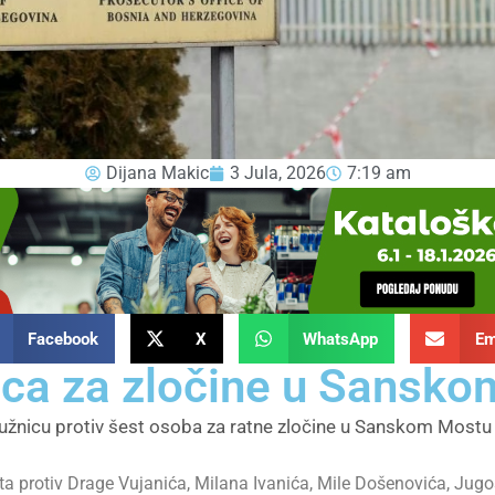
Dijana Makic
3 Jula, 2026
7:19 am
Facebook
X
WhatsApp
Em
ca za zločine u Sansko
užnicu protiv šest osoba za ratne zločine u Sanskom Mostu i
ta protiv Drage Vujanića, Milana Ivanića, Mile Došenovića, Jugos