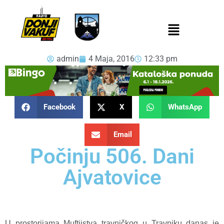
admin
4 Maja, 2016
12:33 pm
Facebook
X
WhatsApp
Email
Počinju 506. Dani
Ajvatovice
U prostorijama Muftijstva travničkog u Travniku danas je