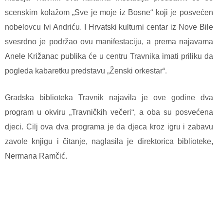
scenskim kolažom „Sve je moje iz Bosne“ koji je posvećen
nobelovcu Ivi Andriću. I Hrvatski kulturni centar iz Nove Bile
svesrdno je podržao ovu manifestaciju, a prema najavama
Anele Križanac publika će u centru Travnika imati priliku da
pogleda kabaretku predstavu „Ženski orkestar“.
Gradska biblioteka Travnik najavila je ove godine dva
program u okviru „Travničkih večeri“, a oba su posvećena
djeci. Cilj ova dva programa je da djeca kroz igru i zabavu
zavole knjigu i čitanje, naglasila je direktorica biblioteke,
Nermana Ramčić.