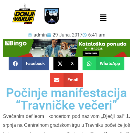
admin
29 Juna, 2017
6:41 am
Facebook
X
WhatsApp
Email
Počinje manifestacija
“Travničke večeri”
Svečanim defileom i koncertom pod nazivom „Dječji bal“ 1.
srpnja na Centralnom gradskom trgu u Travniku počet će još