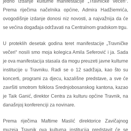
jedno izdanje kulturne manifestacije „Travničke večeri“.
Prema riječima načelnika općine, Admira Hadžiemrića,
ovogodišnje izdanje donosi niz novosti, a najvažnija da će
se većina događaja održavati na Centralnom gradskom trgu.
U proteklih desetak godina teret manifestacije „Travničke
večeri“ nosili smo moja kolegica Amila Seferović i ja. Sada
je ova manifestacija stasala da mogu preuzeti javne kulturne
institucije u Travniku. Radi se o 12 sadržaja, kao što su
koncerti, programi za djecu, kazališne predstave, a sve će
završiti smotrom folklora Srednjobosanskog kantona, kazao
je Taik Ganić, direktor Centra za kulturu općine Travnik, na
današnjoj konferenciji za novinare.
Prema riječima Maftime Maslić direktorice Zavičajnog
muzeja Travnik ova kulturna institucija predstavit će se