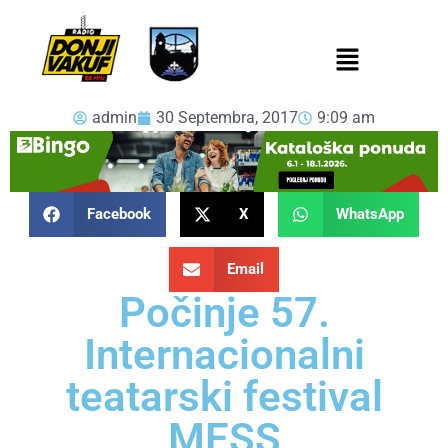
admin
30 Septembra, 2017
9:09 am
Facebook
X
WhatsApp
Email
Počinje 57.
Internacionalni
teatarski festival
MESS