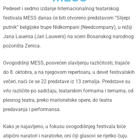
Pedeset i sedmo izdanje Internacionalnog teatarskog
festivala MESS danas će biti otvoreno predstavom “Slijepi
putnik” belgijske trupe Nidkompani (Needcompany), u režiji
Jana Lauersa (Jan Lauwers) na sceni Bosanskog narodnog
pozorišta Zenica.
Ovogodišnji MESS, posvećen slavljenju različitosti, trajaće
do 8. oktobra, a na njegovom repertoaru, u devet festivalskih
večeri, naći će se 22 predstave iz 13 zemalja. Predstave su
vrlo različite po sadržaju, teatarskim formama i temama, od
plesnog teatra, preko marionetske opere, do teatra
predavanja i performansa.
Kako je najavljeno, u fokusu ovogodišnjeg festivala biće
atipični naratori i naratorke, oni čiji glasovi se rijetko čuju.