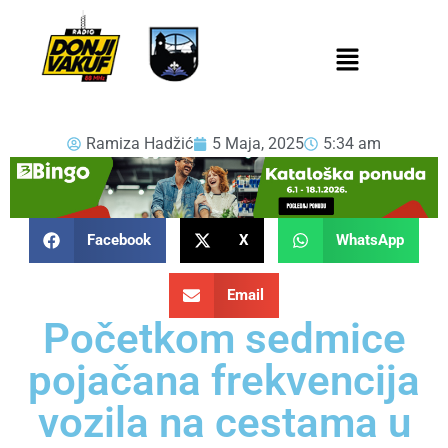
Ramiza Hadžić
5 Maja, 2025
5:34 am
Facebook
X
WhatsApp
Email
Početkom sedmice
pojačana frekvencija
vozila na cestama u