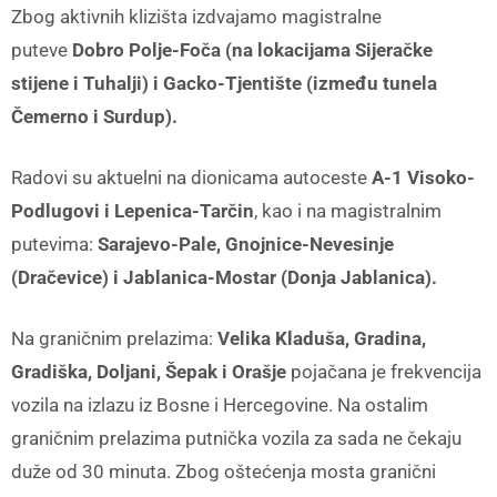
Zbog aktivnih klizišta izdvajamo magistralne
puteve
Dobro Polje-Foča (na lokacijama Sijeračke
stijene i Tuhalji) i Gacko-Tjentište (između tunela
Čemerno i Surdup).
Radovi su aktuelni na dionicama autoceste
A-1 Visoko-
Podlugovi i Lepenica-Tarčin
, kao i na magistralnim
putevima:
Sarajevo-Pale, Gnojnice-Nevesinje
(Dračevice) i Jablanica-Mostar (Donja Jablanica).
Na graničnim prelazima:
Velika Kladuša,
Gradina,
Gradiška, Doljani, Šepak i Orašje
pojačana je frekvencija
vozila na izlazu iz Bosne i Hercegovine. Na ostalim
graničnim prelazima putnička vozila za sada ne čekaju
duže od 30 minuta. Zbog oštećenja mosta granični