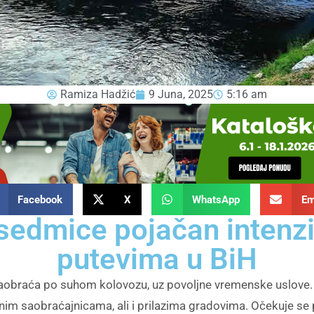
Ramiza Hadžić
9 Juna, 2025
5:16 am
Facebook
X
WhatsApp
Em
edmice pojačan intenzi
putevima u BiH
aobraća po suhom kolovozu, uz povoljne vremenske uslove. P
nim saobraćajnicama, ali i prilazima gradovima. Očekuje se p