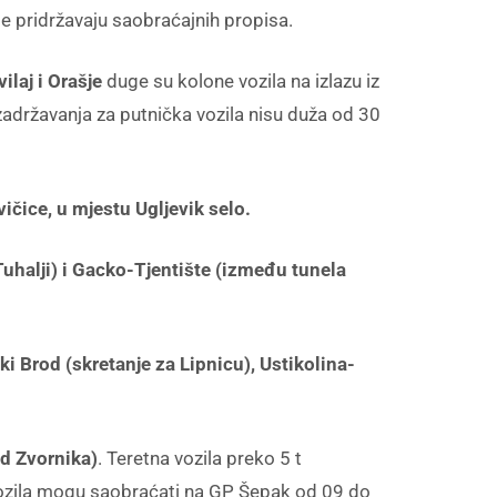
e pridržavaju saobraćajnih propisa.
vilaj
i Orašje
duge su kolone vozila na izlazu iz
adržavanja za putnička vozila nisu duža od 30
ičice, u mjestu Ugljevik selo.
Tuhalji) i Gacko-Tjentište (između tunela
ki Brod (skretanje za Lipnicu), Ustikolina-
d Zvornika)
. Teretna vozila preko 5 t
 vozila mogu saobraćati na GP Šepak od 09 do