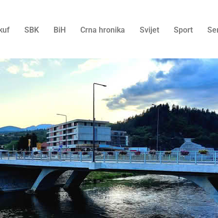
kuf
SBK
BiH
Crna hronika
Svijet
Sport
Se