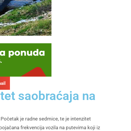
ail
tet saobraćaja na
očetak je radne sedmice, te je intenzitet
ojačana frekvencija vozila na putevima koji iz