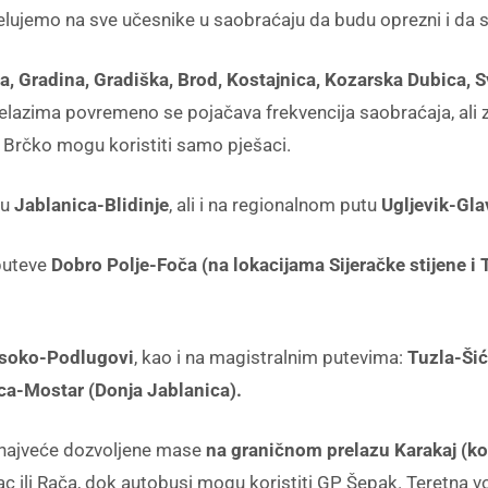
elujemo na sve učesnike u saobraćaju da budu oprezni i da s
ša, Gradina, Gradiška, Brod, Kostajnica, Kozarska Dubica, S
lazima povremeno se pojačava frekvencija saobraćaja, ali z
 Brčko mogu koristiti samo pješaci.
tu
Jablanica-Blidinje
, ali i na regionalnom putu
Ugljevik-Glav
 puteve
Dobro Polje-Foča (na lokacijama Sijeračke stijene i 
isoko-Podlugovi
, kao i na magistralnim putevima:
Tuzla-Šić
ica-Mostar (Donja Jablanica).
a najveće dozvoljene mase
na graničnom prelazu Karakaj (ko
ac ili Rača, dok autobusi mogu koristiti GP Šepak. Teretna