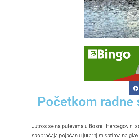
Početkom radne s
Jutros se na putevima u Bosni i Hercegovini s
saobraćaja pojačan u jutarnjim satima na glav