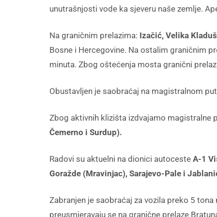
unutrašnjosti vode ka sjeveru naše zemlje. Ap
Na graničnim prelazima:
Izačić, Velika Kladu
Bosne i Hercegovine. Na ostalim graničnim pre
minuta. Zbog oštećenja mosta granični prelaz
Obustavljen je saobraćaj na magistralnom pu
Zbog aktivnih klizišta izdvajamo magistralne
Čemerno i Surdup).
Radovi su aktuelni na dionici autoceste
A-1 V
Goražde (Mravinjac), Sarajevo-Pale i Jablan
Zabranjen je saobraćaj za vozila preko 5 ton
preusmjeravaju se na granične prelaze Bratun