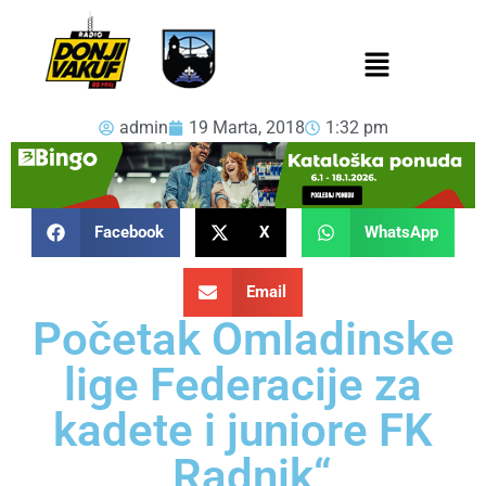
admin
19 Marta, 2018
1:32 pm
Facebook
X
WhatsApp
Email
Početak Omladinske
lige Federacije za
kadete i juniore FK
„Radnik“