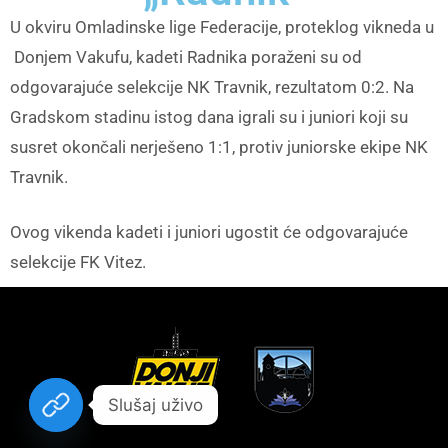
U okviru Omladinske lige Federacije, proteklog vikneda u
Donjem Vakufu, kadeti Radnika poraženi su od
odgovarajuće selekcije NK Travnik, rezultatom 0:2. Na
Gradskom stadinu istog dana igrali su i juniori koji su
susret okončali nerješeno 1:1, protiv juniorske ekipe NK
Travnik.
Ovog vikenda kadeti i juniori ugostit će odgovarajuće
selekcije FK Vitez.
Slušaj uživo