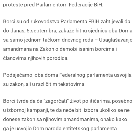
proteste pred Parlamentom Federacije BiH.
Borci su od rukovodstva Parlamenta FBiH zahtijevali da
do danas, 5.septembra, zakaže hitnu sjednicu oba Doma
sa samo jednom tačkom dnevnog reda – Usaglašavanje
amandmana na Zakon o demobilisanim borcima i
članovima njihovih porodica.
Podsjećamo, oba doma Federalnog parlamenta usvojila
su zakon, ali u različitim tekstovima.
Borci tvrde da će “zagorčati” život političarima, posebno
u izbornoj kampanji, te da neće biti izbora ukoliko se ne
donese zakon sa njihovim amandmanima, onako kako
ga je usvojio Dom naroda entitetskog parlamenta.