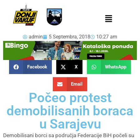
admin
5 Septembra, 2018
10:27 am
Facebook
X
WhatsApp
Email
Počeo protest
demobilisanih boraca
u Sarajevu
Demobilisani borci sa područja Federacije BiH počeli su