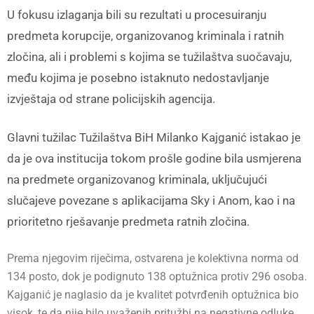
U fokusu izlaganja bili su rezultati u procesuiranju
predmeta korupcije, organizovanog kriminala i ratnih
zločina, ali i problemi s kojima se tužilaštva suočavaju,
među kojima je posebno istaknuto nedostavljanje
izvještaja od strane policijskih agencija.
Glavni tužilac Tužilaštva BiH Milanko Kajganić istakao je
da je ova institucija tokom prošle godine bila usmjerena
na predmete organizovanog kriminala, uključujući
slučajeve povezane s aplikacijama Sky i Anom, kao i na
prioritetno rješavanje predmeta ratnih zločina.
Prema njegovim riječima, ostvarena je kolektivna norma od
134 posto, dok je podignuto 138 optužnica protiv 296 osoba.
Kajganić je naglasio da je kvalitet potvrđenih optužnica bio
visok, te da nije bilo uvaženih pritužbi na negativne odluke,