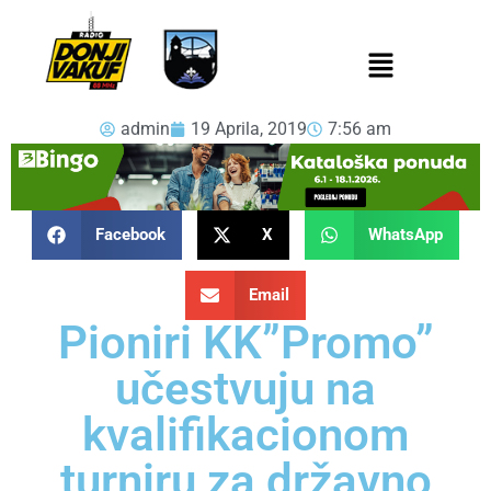
admin
19 Aprila, 2019
7:56 am
Facebook
X
WhatsApp
Email
Pioniri KK”Promo”
učestvuju na
kvalifikacionom
turniru za državno