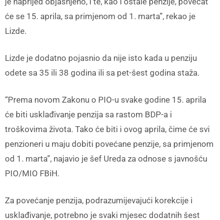
je naprijed objašnjeno, i te, kao i ostale penzije, povećat
će se 15. aprila, sa primjenom od 1. marta”, rekao je
Lizde.
Lizde je dodatno pojasnio da nije isto kada u penziju
odete sa 35 ili 38 godina ili sa pet-šest godina staža.
“Prema novom Zakonu o PIO-u svake godine 15. aprila
će biti usklađivanje penzija sa rastom BDP-a i
troškovima života. Tako će biti i ovog aprila, čime će svi
penzioneri u maju dobiti povećane penzije, sa primjenom
od 1. marta”, najavio je šef Ureda za odnose s javnošću
PIO/MIO FBiH.
Za povećanje penzija, podrazumijevajući korekcije i
usklađivanje, potrebno je svaki mjesec dodatnih šest