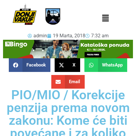
admin
19 Marta, 2018
7:32 am
Facebook
X
WhatsApp
Email
PIO/MIO / Korekcije
penzija prema novom
zakonu: Kome će biti
povećane i za koliko