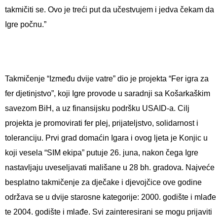
takmičiti se. Ovo je treći put da učestvujem i jedva čekam da
Igre počnu.”
Takmičenje “Između dvije vatre” dio je projekta “Fer igra za
fer djetinjstvo”, koji Igre provode u saradnji sa Košarkaškim
savezom BiH, a uz finansijsku podršku USAID-a. Cilj
projekta je promovirati fer plej, prijateljstvo, solidarnost i
toleranciju. Prvi grad domaćin Igara i ovog ljeta je Konjic u
koji vesela “SIM ekipa” putuje 26. juna, nakon čega Igre
nastavljaju uveseljavati mališane u 28 bh. gradova. Najveće
besplatno takmičenje za dječake i djevojčice ove godine
održava se u dvije starosne kategorije: 2000. godište i mlađe
te 2004. godište i mlađe. Svi zainteresirani se mogu prijaviti