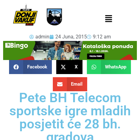
admin
24 Juna, 2015
9:12 am
Facebook
X
WhatsApp
Email
Pete BH Telecom
sportske igre mladih
posjetit će 28 bh.
gradova