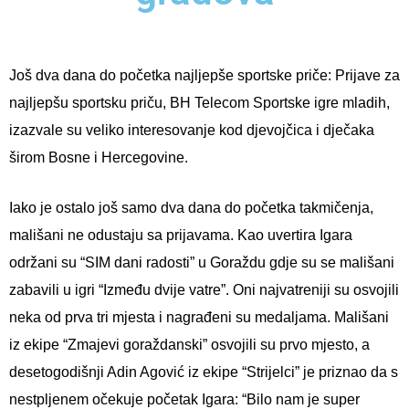
Još dva dana do početka najljepše sportske priče: Prijave za
najljepšu sportsku priču, BH Telecom Sportske igre mladih,
izazvale su veliko interesovanje kod djevojčica i dječaka
širom Bosne i Hercegovine.
Iako je ostalo još samo dva dana do početka takmičenja,
mališani ne odustaju sa prijavama. Kao uvertira Igara
održani su “SIM dani radosti” u Goraždu gdje su se mališani
zabavili u igri “Između dvije vatre”. Oni najvatreniji su osvojili
neka od prva tri mjesta i nagrađeni su medaljama. Mališani
iz ekipe “Zmajevi goraždanski” osvojili su prvo mjesto, a
desetogodišnji Adin Agović iz ekipe “Strijelci” je priznao da s
nestpljenem očekuje početak Igara: “Bilo nam je super