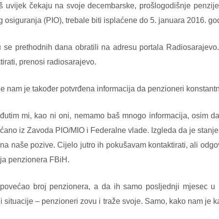
š uvijek čekaju na svoje decembarske, prošlogodišnje penzij
siguranja (PIO), trebale biti isplaćene do 5. januara 2016. go
 se prethodnih dana obratili na adresu portala Radiosarajevo
tirati, prenosi radiosarajevo.
 nam je također potvrđena informacija da penzioneri konstantno
, međutim mi, kao ni oni, nemamo baš mnogo informacija, osim da
ćano iz Zavoda PIO/MIO i Federalne vlade. Izgleda da je stanje s
na naše pozive. Cijelo jutro ih pokušavam kontaktirati, ali odg
ja penzionera FBiH.
povećao broj penzionera, a da ih samo posljednji mjesec u F
i situacije – penzioneri zovu i traže svoje. Samo, kako nam je