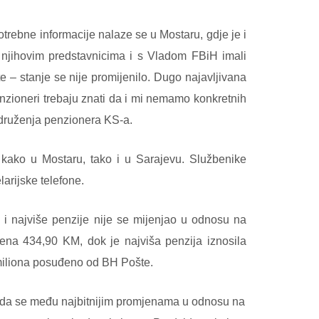
ebne informacije nalaze se u Mostaru, gdje je i
njihovim predstavnicima i s Vladom FBiH imali
e – stanje se nije promijenilo. Dugo najavljivana
enzioneri trebaju znati da i mi nemamo konkretnih
udruženja penzionera KS-a.
kako u Mostaru, tako i u Sarajevu. Službenike
arijske telefone.
i najviše penzije nije se mijenjao u odnosu na
ena 434,90 KM, dok je najviša penzija iznosila
miliona posuđeno od BH Pošte.
i da se među najbitnijim promjenama u odnosu na