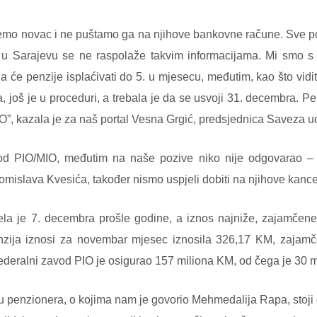
o novac i ne puštamo ga na njihove bankovne račune. Sve potr
 u Sarajevu se ne raspolaže takvim informacijama. Mi smo s 
će penzije isplaćivati do 5. u mjesecu, međutim, kao što vidit
a, još je u proceduri, a trebala je da se usvoji 31. decembra. P
IO”, kazala je za naš portal Vesna Grgić, predsjednica Saveza 
vod PIO/MIO, međutim na naše pozive niko nije odgovarao – 
islava Kvesića, također nismo uspjeli dobiti na njihove kancel
la je 7. decembra prošle godine, a iznos najniže, zajamčene 
enzija iznosi za novembar mjesec iznosila 326,17 KM, zajamč
ederalni zavod PIO je osigurao 157 miliona KM, od čega je 30 
su penzionera, o kojima nam je govorio Mehmedalija Rapa, stoj