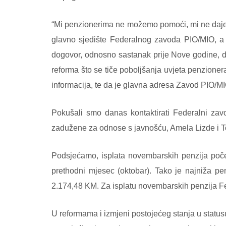
“Mi penzionerima ne možemo pomoći, mi ne dajem
glavno sjedište Federalnog zavoda PIO/MIO, a
dogovor, odnosno sastanak prije Nove godine, da 
reforma što se tiče poboljšanja uvjeta penzioner
informacija, te da je glavna adresa Zavod PIO/M
Pokušali smo danas kontaktirati Federalni za
zadužene za odnose s javnošću, Amela Lizde i Tom
Podsjećamo, isplata novembarskih penzija poče
prethodni mjesec (oktobar). Tako je najniža p
2.174,48 KM. Za isplatu novembarskih penzija F
U reformama i izmjeni postojećeg stanja u statu