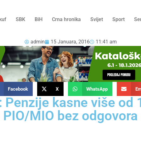
kuf
SBK
BiH
Crna hronika
Svijet
Sport
Se
admin
15 Januara, 2016
11:41 am
Facebook
X
WhatsApp
Em
: Penzije kasne više od 
PIO/MIO bez odgovora