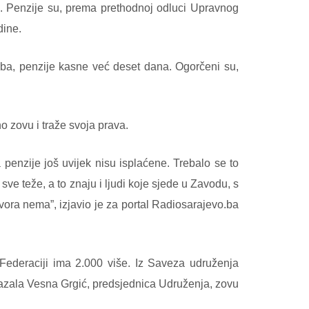
e. Penzije su, prema prethodnoj odluci Upravnog
dine.
.ba, penzije kasne već deset dana. Ogorčeni su,
 zovu i traže svoja prava.
 penzije još uvijek nisu isplaćene. Trebalo se to
ve teže, a to znaju i ljudi koje sjede u Zavodu, s
ovora nema”, izjavio je za portal Radiosarajevo.ba
ederaciji ima 2.000 više. Iz Saveza udruženja
 kazala Vesna Grgić, predsjednica Udruženja, zovu