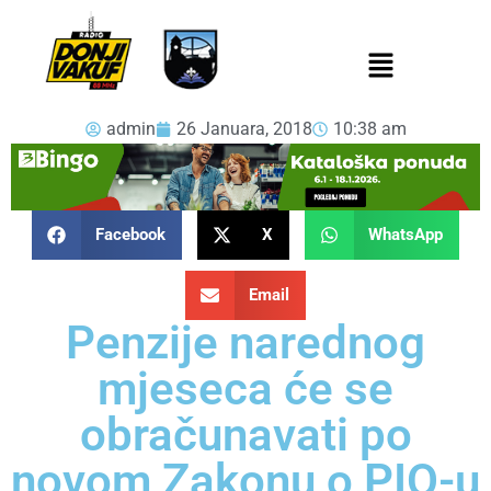
admin
26 Januara, 2018
10:38 am
Facebook
X
WhatsApp
Email
Penzije narednog
mjeseca će se
obračunavati po
novom Zakonu o PIO-u