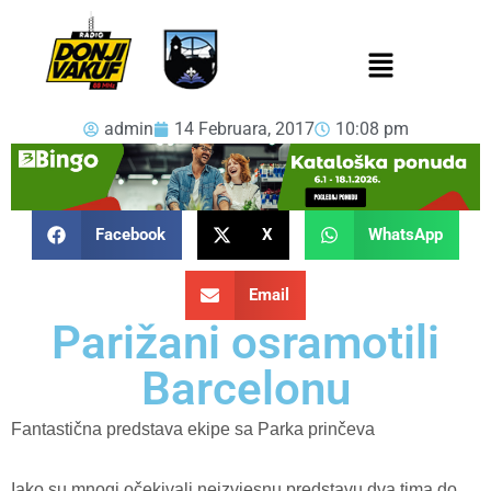
admin
14 Februara, 2017
10:08 pm
Facebook
X
WhatsApp
Email
Parižani osramotili
Barcelonu
Fantastična predstava ekipe sa Parka prinčeva
Iako su mnogi očekivali neizvjesnu predstavu dva tima do