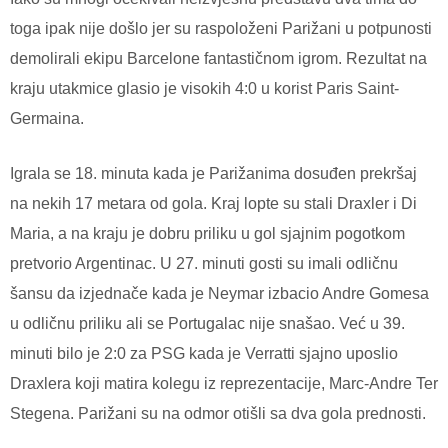
toga ipak nije došlo jer su raspoloženi Parižani u potpunosti
demolirali ekipu Barcelone fantastičnom igrom. Rezultat na
kraju utakmice glasio je visokih 4:0 u korist Paris Saint-
Germaina.
Igrala se 18. minuta kada je Parižanima dosuđen prekršaj
na nekih 17 metara od gola. Kraj lopte su stali Draxler i Di
Maria, a na kraju je dobru priliku u gol sjajnim pogotkom
pretvorio Argentinac. U 27. minuti gosti su imali odličnu
šansu da izjednače kada je Neymar izbacio Andre Gomesa
u odličnu priliku ali se Portugalac nije snašao. Već u 39.
minuti bilo je 2:0 za PSG kada je Verratti sjajno uposlio
Draxlera koji matira kolegu iz reprezentacije, Marc-Andre Ter
Stegena. Parižani su na odmor otišli sa dva gola prednosti.