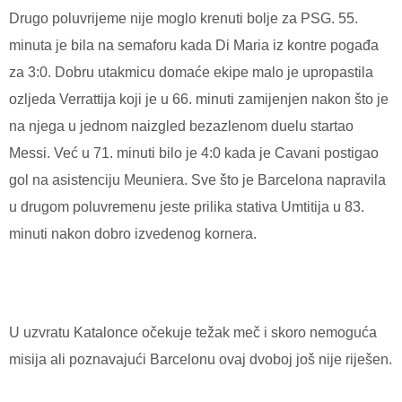
Drugo poluvrijeme nije moglo krenuti bolje za PSG. 55.
minuta je bila na semaforu kada Di Maria iz kontre pogađa
za 3:0. Dobru utakmicu domaće ekipe malo je upropastila
ozljeda Verrattija koji je u 66. minuti zamijenjen nakon što je
na njega u jednom naizgled bezazlenom duelu startao
Messi. Već u 71. minuti bilo je 4:0 kada je Cavani postigao
gol na asistenciju Meuniera. Sve što je Barcelona napravila
u drugom poluvremenu jeste prilika stativa Umtitija u 83.
minuti nakon dobro izvedenog kornera.
U uzvratu Katalonce očekuje težak meč i skoro nemoguća
misija ali poznavajući Barcelonu ovaj dvoboj još nije riješen.