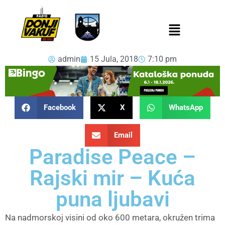
admin
15 Jula, 2018
7:10 pm
Facebook
X
WhatsApp
Email
Paradise Peace –
Rajski mir – Kuća
puna ljubavi
Na nadmorskoj visini od oko 600 metara, okružen trima