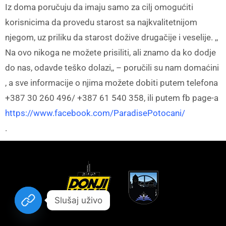
Iz doma poručuju da imaju samo za cilj omogućiti
korisnicima da provedu starost sa najkvalitetnijom
njegom, uz priliku da starost dožive drugačije i veselije. ,,
Na ovo nikoga ne možete prisiliti, ali znamo da ko dodje
do nas, odavde teško dolazi,, – poručili su nam domaćini
, a sve informacije o njima možete dobiti putem telefona
+387 30 260 496/ +387 61 540 358, ili putem fb page-a
https://www.facebook.com/ParadisePotocani/
.
Slušaj uživo