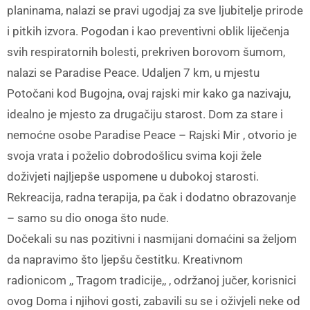
planinama, nalazi se pravi ugodjaj za sve ljubitelje prirode
i pitkih izvora. Pogodan i kao preventivni oblik liječenja
svih respiratornih bolesti, prekriven borovom šumom,
nalazi se Paradise Peace. Udaljen 7 km, u mjestu
Potočani kod Bugojna, ovaj rajski mir kako ga nazivaju,
idealno je mjesto za drugačiju starost. Dom za stare i
nemoćne osobe Paradise Peace – Rajski Mir , otvorio je
svoja vrata i poželio dobrodošlicu svima koji žele
doživjeti najljepše uspomene u dubokoj starosti.
Rekreacija, radna terapija, pa čak i dodatno obrazovanje
– samo su dio onoga što nude.
Dočekali su nas pozitivni i nasmijani domaćini sa željom
da napravimo što ljepšu čestitku. Kreativnom
radionicom ,, Tragom tradicije,, , održanoj jučer, korisnici
ovog Doma i njihovi gosti, zabavili su se i oživjeli neke od