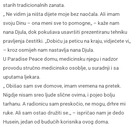
starih tradicionalnih zanata.
,, Ne vidim ja ništa dijete moje bez naočala. Ali imam
svoju Dinu – ona meni sve to pomogne,, – kaže nam
nana Djula, dok pokušava usavršiti prezentiranu tehniku
pravljenja čestitki. ,,Dobiću ja peticu na kraju, vidjećete vi,,
– kroz osmijeh nam nastavlja nana Djula.
U Paradise Peace domu, medicinsku njegu i nadzor
provodu stručno medicinsko osoblje, u suradnji i sa
uputama ljekara.
,, Obišao sam sve domove, imam vremena na pretek.
Nigdje nisam sreo ljude slične ovima, i pojeo bolju
tarhanu. A radionicu sam preskočio, ne mogu, drhre mi
ruke. Ali sam ostao družiti se.,, – ispričao nam je dedo
Husein, jedan od budućih korisnika ovog doma.