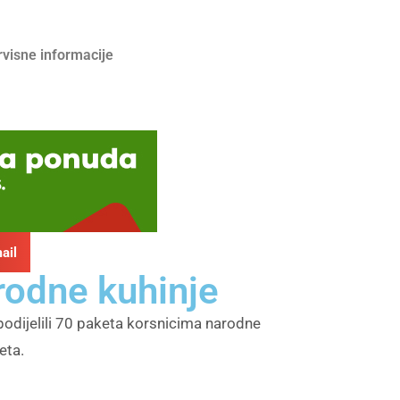
rvisne informacije
ail
rodne kuhinje
odijelili 70 paketa korsnicima narodne
eta.