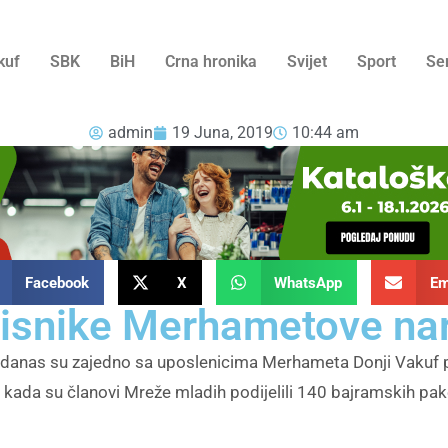
kuf
SBK
BiH
Crna hronika
Svijet
Sport
Se
admin
19 Juna, 2019
10:44 am
Facebook
X
WhatsApp
Em
risnike Merhametove na
 danas su zajedno sa uposlenicima Merhameta Donji Vakuf p
 kada su članovi Mreže mladih podijelili 140 bajramskih pak