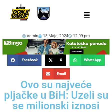
admin
18 Maja, 2024
12:09 pm
Facebook
X
WhatsApp
Email
Ovo su najveće
pljačke u BiH: Uzeli su
se milionski iznosi