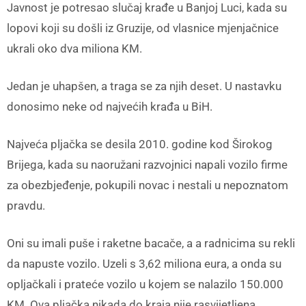
Javnost je potresao slučaj krađe u Banjoj Luci, kada su
lopovi koji su došli iz Gruzije, od vlasnice mjenjačnice
ukrali oko dva miliona KM.
Jedan je uhapšen, a traga se za njih deset. U nastavku
donosimo neke od najvećih krađa u BiH.
Najveća pljačka se desila 2010. godine kod Širokog
Brijega, kada su naoružani razvojnici napali vozilo firme
za obezbjeđenje, pokupili novac i nestali u nepoznatom
pravdu.
Oni su imali puše i raketne bacače, a a radnicima su rekli
da napuste vozilo. Uzeli s 3,62 miliona eura, a onda su
opljačkali i prateće vozilo u kojem se nalazilo 150.000
KM. Ova pljačka nikada do kraja nije rasvijetljena.