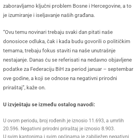
zaboravljamo ključni problem Bosne i Hercegovine, a to
je izumiranje i iseljavanje naših građana.
“Ovu temu novinari trebaju svaki dan pitati naše
donosioce odluka, čak i kada budu govorili o političkim
temama, trebaju fokus staviti na naše unutrašnje
nestajanje. Danas ću se referisati na nedavno objavljene
podatke za Federaciju BiH za period januar – septembar
ove godine, a koji se odnose na negativni prirodni
priraštaj”, kaže on.
U izvještaju se između ostalog navodi:
U ovom periodu, broj rođenih je iznosio 11.693, a umrlih
20.596. Negativni prirodni priraštaj je iznosio 8.903.
U svim kantonima i svim općinama je zabilježen negativni