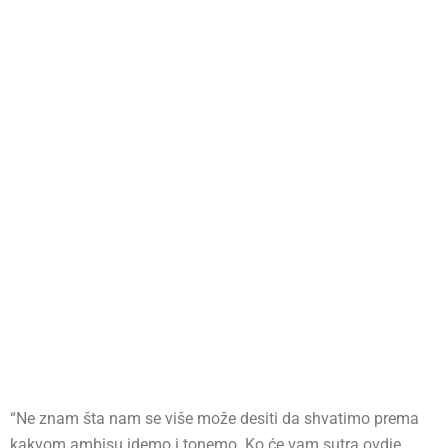
“Ne znam šta nam se više može desiti da shvatimo prema
kakvom ambisu idemo i tonemo. Ko će vam sutra ovdje