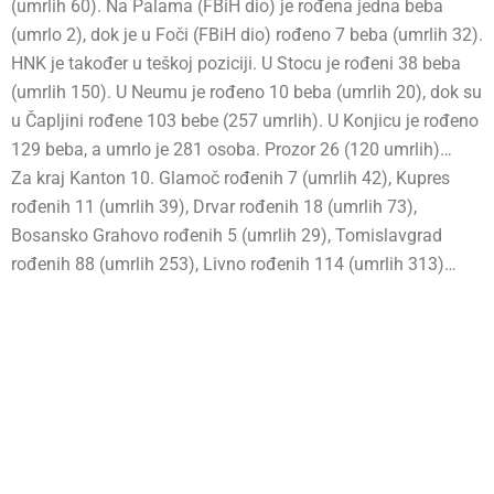
(umrlih 60). Na Palama (FBiH dio) je rođena jedna beba
(umrlo 2), dok je u Foči (FBiH dio) rođeno 7 beba (umrlih 32).
HNK je također u teškoj poziciji. U Stocu je rođeni 38 beba
(umrlih 150). U Neumu je rođeno 10 beba (umrlih 20), dok su
u Čapljini rođene 103 bebe (257 umrlih). U Konjicu je rođeno
129 beba, a umrlo je 281 osoba. Prozor 26 (120 umrlih)…
Za kraj Kanton 10. Glamoč rođenih 7 (umrlih 42), Kupres
rođenih 11 (umrlih 39), Drvar rođenih 18 (umrlih 73),
Bosansko Grahovo rođenih 5 (umrlih 29), Tomislavgrad
rođenih 88 (umrlih 253), Livno rođenih 114 (umrlih 313)…