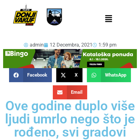
admin
12 Decembra, 2021
1:59 pm
Facebook
X
WhatsApp
Email
Ove godine duplo više
ljudi umrlo nego što je
rođeno, svi gradovi