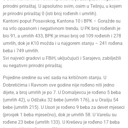
prirodni priraštaj. U apsolutno svim, osim u Tešnju, u kojem
je prirodni priraštaj 0 (isti broj rođenih i umrlih).
Kantoni poput Posavskog, Kantona 10 i BPK – Goražde su
na vrlo opasnom i negativnom trendu. U PK broj rođenih je
bio 91, a umrlih 433, BPK je imao broj od 109 rođenih i 278
umrlih, dok je K10 možda i u najgorem stanju – 241 rođena
beba i 749 umrlih.
Svi najveći gradovi u FBiH, uključujući i Sarajevo, zabilježili
su negativni prirodni priraštaj.
Pojedine sredine su već sada na kritičnom stanju. U
Dobretićima i Ravnom ove godine nije rođeno niti jedno
dijete, a broj umrlih je po 7. U Domaljevcu je rođeno 5 beba
(umrlih 42), u Odžaku 32 bebe (umrlih 176), a u Orašju 54
bebe (umrlih 215). U Usori je rođeno 9 beba za devet mjeseci
(prosjek 1 beba mjesečno), dok je umrlih 58. U Varešu su
rođene 23 bebe (umrlih 133). U Kreševu je rođeno 17 beba