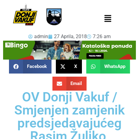
admin
27 Aprila, 2018
7:26 am
Facebook
X
WhatsApp
Email
OV Donji Vakuf /
Smjenjen zamjenik
predsjedavajućeg
Rasim Žuljko,