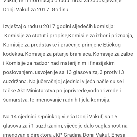
Vakuf, te i Informaciju o radu Biroa za zapošljevanje
Donji Vakuf za 2017. Godinu.
Izvještaj o radu u 2017 godini sljedećih komisija:
Komisije za statut i propise,Komisije za izbor i priznanja,
Komisije za predstavke i praćenje primjene Etičkog
kodeksa, Komisije za pitanje branilaca, Komisije za žalbe
i Komisije za nadzor nad materijlnim i finasijskim
poslovanjem, usvojen je sa 13 glasova za, 3 protiv i 3
suzdržana. Na jučerašnjoj sjednici vijeća našle su se i
tačke Akt Ministarstva poljoprivrede,vodoprivrede i
šumarstva, te imenovanje radnih tijela komsija.
Na 14.sjednici Općinkog vijeća Donji Vakuf, sa 15
glasova za i 1 suzdržanim, vijeće je dalo saglasnost na
imenovanje direktora JKP Gradina Donji Vakuf, Enesa