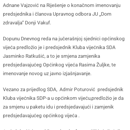
Adnane Vajzović na Riješenje o konačnom imenovanju
predsjednika i članova Upravnog odbora JU „Dom
zdravalja“ Donji Vakuf.
Dopunu Dnevnog reda na jučerašnjoj sjednici općinskog
vijeća predložio je i predsjednik Kluba vijećnika SDA
Jasminko Ratkušić, a to je smjena zamjenika
predsjedavajućeg Općinkog vijeća Rasima Žuljke, te
imenovanje novog uz javno izjašnjavanje.
Vezano za prijedlog SDA, Admir Poturović predsjednik
Kluba vijećnika SDP-a u općinkom vijeću,predložio je da
za smjenu u paketu idu i predsjedavajući i zamjenik
predsjedavajućeg općinkog vijeća .