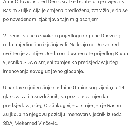
Amir Orlović, ispred Demokratke fronte, čiji je i vijećnik
Rasim Žuljko čija je smjena predložena, zatražio je da se
po navedenom izjašnjava tajnim glasanjem.
Vijećnici su se o svakom prijedlogu dopune Dnevnog
reda pojedinačno izjašnjavali. Na kraju na Dnevni red
uvršten je Zahtijev Ureda omdusmena te prijedlog Kluba
vijećnika SDA o smjeni zamjenika predsjedavajućeg,
imenovanja novog uz javno glasanje.
U nastavku jučerašnje sjednice Općinskog vijeća,sa 14
glasova za i 6 suzdržanih, sa pozicije zamjenika
predsjedavajućeg Općinkog vijeća smjenjen je Rasim
Žuljko, a na njegovu poziciju imenovan vijećnik iz reda
SDA, Mehemed Vinčević.