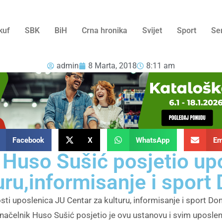
kuf
SBK
BiH
Crna hronika
Svijet
Sport
Se
admin
8 Marta, 2018
8:11 am
Facebook
X
WhatsApp
Em
 Huso Sušić posjetio up
uru,informisanje i sport 
osti uposlenica JU Centar za kulturu, informisanje i sport Do
i načelnik Huso Sušić posjetio je ovu ustanovu i svim upos