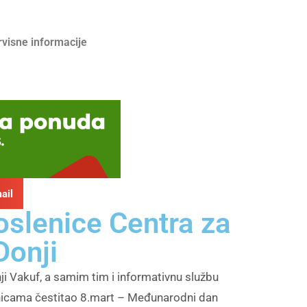
rvisne informacije
ail
oslenice Centra za
Donji
nji Vakuf, a samim tim i informativnu službu
lenicama čestitao 8.mart – Međunarodni dan