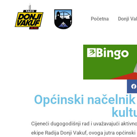
Početna
Donji Va
Općinski načelnik
kult
Cijeneći dugogodišnji rad i uvažavajući aktivn
ekipe Radija Donji Vakuf, ovoga jutra općinsk