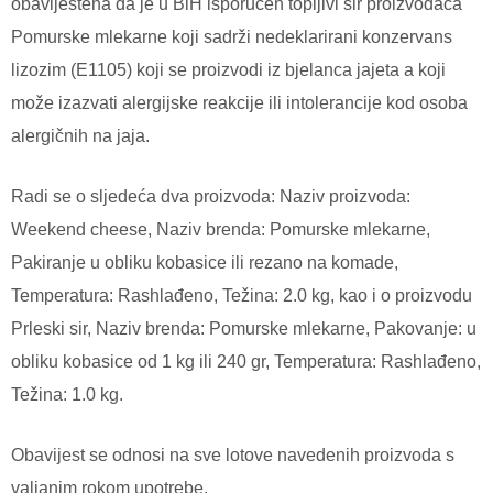
obaviještena da je u BiH isporučen topljivi sir proizvođača
Pomurske mlekarne koji sadrži nedeklarirani konzervans
lizozim (E1105) koji se proizvodi iz bjelanca jajeta a koji
može izazvati alergijske reakcije ili intolerancije kod osoba
alergičnih na jaja.
Radi se o sljedeća dva proizvoda: Naziv proizvoda:
Weekend cheese, Naziv brenda: Pomurske mlekarne,
Pakiranje u obliku kobasice ili rezano na komade,
Temperatura: Rashlađeno, Težina: 2.0 kg, kao i o proizvodu
Prleski sir, Naziv brenda: Pomurske mlekarne, Pakovanje: u
obliku kobasice od 1 kg ili 240 gr, Temperatura: Rashlađeno,
Težina: 1.0 kg.
Obavijest se odnosi na sve lotove navedenih proizvoda s
valjanim rokom upotrebe.