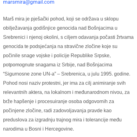
marsmira@gmail.com
Marš mira je pješački pohod, koji se održava u sklopu
obilježavanja godišnjice genocida nad Bošnjacima u
Srebrenici i njenoj okolini, s ciljem odavanja počasti žrtvama
genocida te podsjećanja na stravične zločine koje su
počinile snage vojske i policije Republike Srpske,
potpomognute snagama iz Srbije, nad Bošnjacima
“Sigurnosne zone UN-a” – Srebrenica, u julu 1995. godine.
Pohod nosi naziv protestni, jer ima za cilj animiranje svih
relevantnih aktera, na lokalnom i međunarodnom nivou, za
brže hapšenje i procesuiranje osoba odgovornih za
počinjene zločine, radi zadovoljavanja pravde kao
preduslova za izgradnju trajnog mira i tolerancije među
narodima u Bosni i Hercegovine.