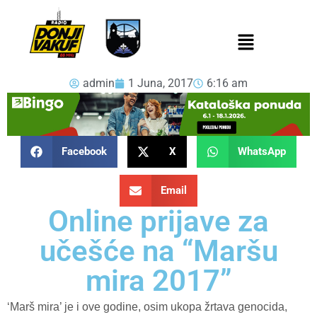
admin
1 Juna, 2017
6:16 am
Facebook
X
WhatsApp
Email
Online prijave za
učešće na “Maršu
mira 2017”
‘Marš mira’ je i ove godine, osim ukopa žrtava genocida,