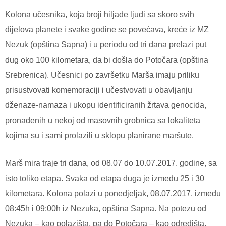
Kolona učesnika, koja broji hiljade ljudi sa skoro svih
dijelova planete i svake godine se povećava, kreće iz MZ
Nezuk (opština Sapna) i u periodu od tri dana prelazi put
dug oko 100 kilometara, da bi došla do Potočara (opština
Srebrenica). Učesnici po završetku Marša imaju priliku
prisustvovati komemoraciji i učestvovati u obavljanju
dženaze-namaza i ukopu identificiranih žrtava genocida,
pronađenih u nekoj od masovnih grobnica sa lokaliteta
kojima su i sami prolazili u sklopu planirane maršute.
Marš mira traje tri dana, od 08.07 do 10.07.2017. godine, sa
isto toliko etapa. Svaka od etapa duga je između 25 i 30
kilometara. Kolona polazi u ponedjeljak, 08.07.2017. između
08:45h i 09:00h iz Nezuka, opština Sapna. Na potezu od
Nezuka – kao polazišta, pa do Potočara – kao odredišta,