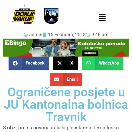
admin
15 Februara, 2018
9:46 am
Facebook
X
WhatsApp
Email
Ograničene posjete u
JU Kantonalna bolnica
Travnik
S obzirom na novonastalu higijensko-epidemiološku