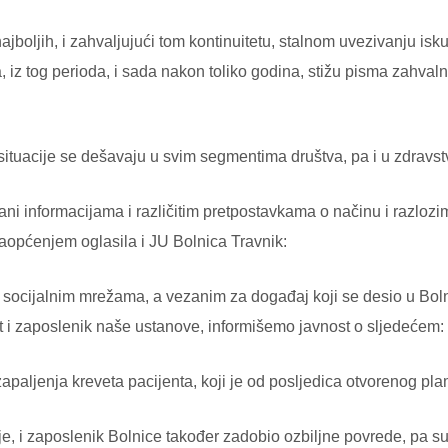
ajboljih, i zahvaljujući tom kontinuitetu, stalnom uvezivanju isku
 iz tog perioda, i sada nakon toliko godina, stižu pisma zahvaln
 situacije se dešavaju u svim segmentima društva, pa i u zdrav
ani informacijama i različitim pretpostavkama o načinu i razloz
 saopćenjem oglasila i JU Bolnica Travnik:
 socijalnim mrežama, a vezanim za događaj koji se desio u Bolni
jent i zaposlenik naše ustanove, informišemo javnost o sljedećem:
paljenja kreveta pacijenta, koji je od posljedica otvorenog pl
e, i zaposlenik Bolnice također zadobio ozbiljne povrede, pa su