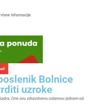
rvisne informacije
ail
uposlenik Bolnice
rditi uzroke
ja kadra, čine ovu zdravstvenu ustanovu jednom od