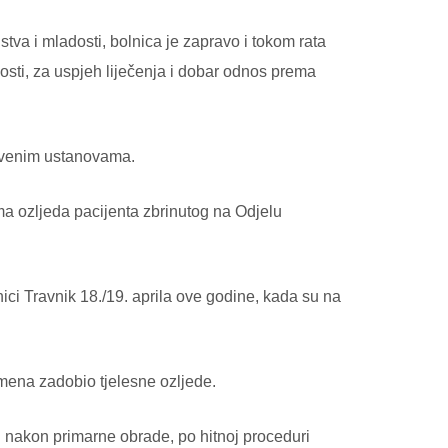
stva i mladosti, bolnica je zapravo i tokom rata
osti, za uspjeh liječenja i dobar odnos prema
stvenim ustanovama.
ima ozljeda pacijenta zbrinutog na Odjelu
ci Travnik 18./19. aprila ove godine, kada su na
amena zadobio tjelesne ozljede.
 nakon primarne obrade, po hitnoj proceduri