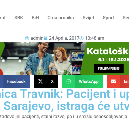
kuf
SBK
BiH
Crna hronika
Svijet
Sport
Se
admin
24 Aprila, 2017
10:48 am
Facebook
X
WhatsApp
Em
ica Travnik: Pacijent i 
 Sarajevo, istraga će utv
zadovoljni pacijenti, stalni razvoj pa i u smislu osposobljavan