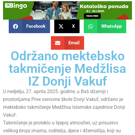
Facebook
X
WhatsApp
Email
Održano mektebsko
takmičenje Medžlisa
IZ Donji Vakuf
U nedjelju, 27. aprila 2025. godine, u Baš džamiji i
prostorijama Prve osnovne škole Donji Vakuf, održano je
mektebsko takmičenje Medžlisa Islamske zajednice Donji
Vakuf.
Takmičenje je proteklo u lijepoj atmosferi, uz prisustvo
velikog broja imama, roditelja, djece i džematlija, koji su