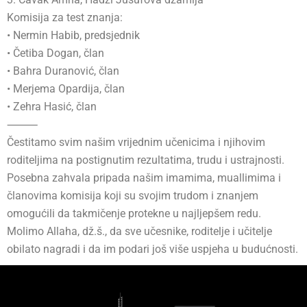
Komisija za test znanja:
• Nermin Habib, predsjednik
• Četiba Dogan, član
• Bahra Duranović, član
• Merjema Opardija, član
• Zehra Hasić, član
⸻
Čestitamo svim našim vrijednim učenicima i njihovim
roditeljima na postignutim rezultatima, trudu i ustrajnosti.
Posebna zahvala pripada našim imamima, muallimima i
članovima komisija koji su svojim trudom i znanjem
omogućili da takmičenje protekne u najljepšem redu.
Molimo Allaha, dž.š., da sve učesnike, roditelje i učitelje
obilato nagradi i da im podari još više uspjeha u budućnosti.