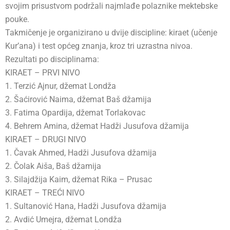
svojim prisustvom podržali najmlađe polaznike mektebske
pouke.
Takmičenje je organizirano u dvije discipline: kiraet (učenje
Kur’ana) i test općeg znanja, kroz tri uzrastna nivoa.
Rezultati po disciplinama:
KIRAET – PRVI NIVO
1. Terzić Ajnur, džemat Londža
2. Šaćirović Naima, džemat Baš džamija
3. Fatima Opardija, džemat Torlakovac
4. Behrem Amina, džemat Hadži Jusufova džamija
KIRAET – DRUGI NIVO
1. Čavak Ahmed, Hadži Jusufova džamija
2. Čolak Aiša, Baš džamija
3. Silajdžija Kaim, džemat Rika – Prusac
KIRAET – TREĆI NIVO
1. Sultanović Hana, Hadži Jusufova džamija
2. Avdić Umejra, džemat Londža