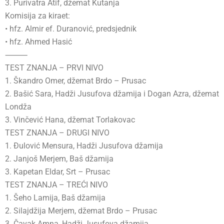
3. Purivatra Atif, džemat Kutanja
Komisija za kiraet:
• hfz. Almir ef. Duranović, predsjednik
• hfz. Ahmed Hasić
⸻
TEST ZNANJA – PRVI NIVO
1. Škandro Omer, džemat Brdo – Prusac
2. Bašić Sara, Hadži Jusufova džamija i Dogan Azra, džemat
Londža
3. Vinčević Hana, džemat Torlakovac
TEST ZNANJA – DRUGI NIVO
1. Đulović Mensura, Hadži Jusufova džamija
2. Janjoš Merjem, Baš džamija
3. Kapetan Eldar, Srt – Prusac
TEST ZNANJA – TREĆI NIVO
1. Šeho Lamija, Baš džamija
2. Silajdžija Merjem, džemat Brdo – Prusac
3. Čavak Amna, Hadži Jusufova džamija