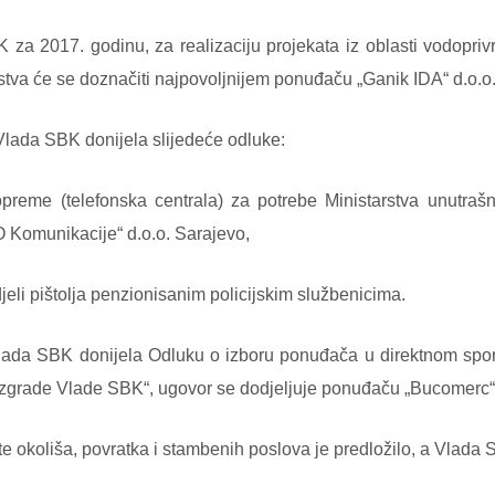
 za 2017. godinu, za realizaciju projekata iz oblasti vodopri
tva će se doznačiti najpovoljnijem ponuđaču „Ganik IDA“ d.o.o.
 Vlada SBK donijela slijedeće odluke:
preme (telefonska centrala) za potrebe Ministarstva unutraš
O Komunikacije“ d.o.o. Sarajevo,
eli pištolja penzionisanim policijskim službenicima.
 Vlada SBK donijela Odluku o izboru ponuđača u direktnom s
ed zgrade Vlade SBK“, ugovor se dodjeljuje ponuđaču „Bucomerc“ 
te okoliša, povratka i stambenih poslova je predložilo, a Vlada 