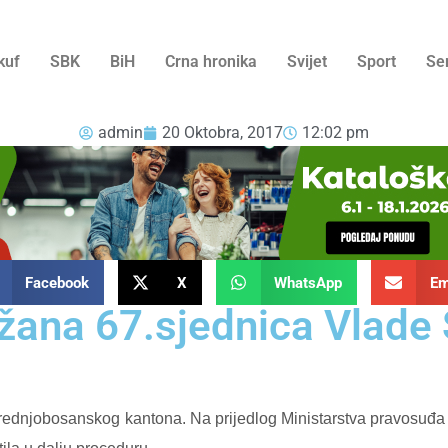
kuf
SBK
BiH
Crna hronika
Svijet
Sport
Se
admin
20 Oktobra, 2017
12:02 pm
Facebook
X
WhatsApp
Em
žana 67.sjednica Vlade
 Srednjobosanskog kantona.
Na prijedlog Ministarstva pravosuđa