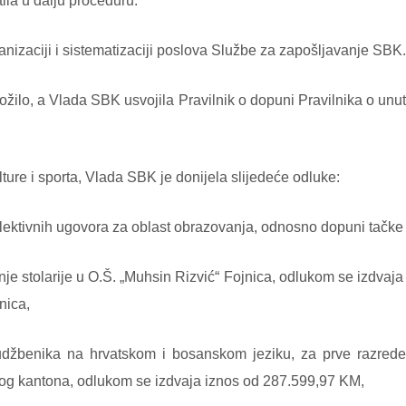
la u dalju proceduru.
anizaciji i sistematizaciji poslova Službe za zapošljavanje SBK.
dložilo, a Vlada SBK usvojila Pravilnik o dopuni Pravilnika o unutr
ture i sporta, Vlada SBK je donijela slijedeće odluke:
lektivnih ugovora za oblast obrazovanja, odnosno dopuni tačke 
je stolarije u O.Š. „Muhsin Rizvić“ Fojnica, odlukom se izdvaja
nica,
džbenika na hrvatskom i bosanskom jeziku, za prve razrede
g kantona, odlukom se izdvaja iznos od 287.599,97 KM,