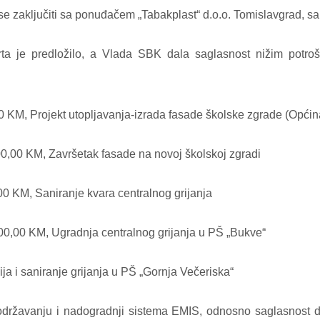
se zaključiti sa ponuđačem „Tabakplast“ d.o.o. Tomislavgrad, 
porta je predložilo, a Vlada SBK dala saglasnost nižim potr
 Projekt utopljavanja-izrada fasade školske zgrade (Općina
0 KM, Završetak fasade na novoj školskoj zgradi
KM, Saniranje kvara centralnog grijanja
0 KM, Ugradnja centralnog grijanja u PŠ „Bukve“
 saniranje grijanja u PŠ „Gornja Večeriska“
ržavanju i nadogradnji sistema EMIS, odnosno saglasnost da r