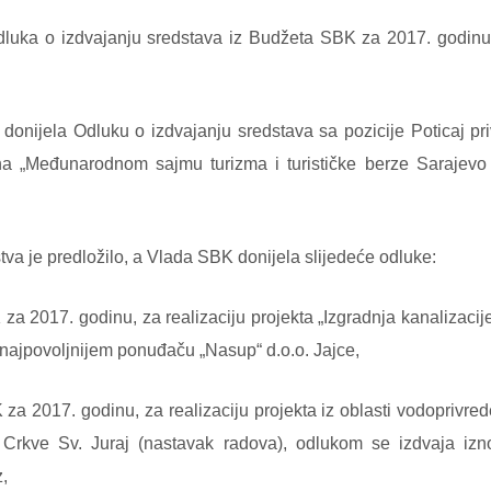
dluka o izdvajanju sredstava iz Budžeta SBK za 2017. godinu o
 donijela Odluku o izdvajanju sredstava sa pozicije Poticaj pr
a „Međunarodnom sajmu turizma i turističke berze Sarajevo 
tva je predložilo, a Vlada SBK donijela slijedeće odluke:
za 2017. godinu, za realizaciju projekta „Izgradnja kanalizacij
 najpovoljnijem ponuđaču „Nasup“ d.o.o. Jajce,
za 2017. godinu, za realizaciju projekta iz oblasti vodopriv
Crkve Sv. Juraj (nastavak radova), odlukom se izdvaja iz
,