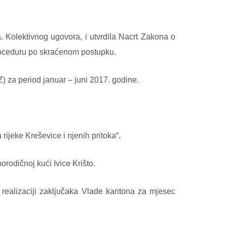
. Kolektivnog ugovora, i utvrdila Nacrt Zakona o
roceduru po skraćenom postupku.
) za period januar – juni 2017. godine.
rijeke Kreševice i njenih pritoka“,
rodičnoj kući Ivice Krišto.
j o realizaciji zaključaka Vlade kantona za mjesec