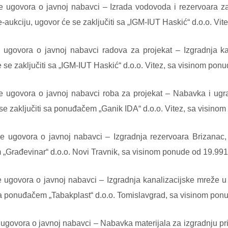
je ugovora o javnoj nabavci – Izrada vodovoda i rezervoara 
ukciju, ugovor će se zaključiti sa „IGM-IUT Haskić“ d.o.o. Vi
 ugovora o javnoj nabavci radova za projekat – Izgradnja k
se zaključiti sa „IGM-IUT Haskić“ d.o.o. Vitez, sa visinom pon
e ugovora o javnoj nabavci roba za projekat – Nabavka i ugra
e zaključiti sa ponuđačem „Ganik IDA“ d.o.o. Vitez, sa visino
je ugovora o javnoj nabavci – Izgradnja rezervoara Brizanac,
 „Građevinar“ d.o.o. Novi Travnik, sa visinom ponude od 19.99
e ugovora o javnoj nabavci – Izgradnja kanalizacijske mreže u
sa ponuđačem „Tabakplast“ d.o.o. Tomislavgrad, sa visinom pon
 ugovora o javnoj nabavci – Nabavka materijala za izgradnju p