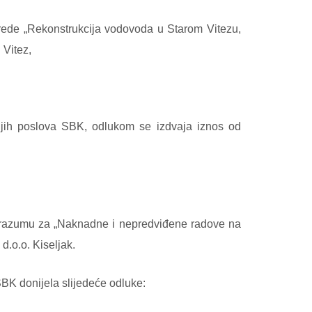
vrede „Rekonstrukcija vodovoda u Starom Vitezu,
 Vitez,
njih poslova SBK, odlukom se izdvaja iznos od
porazumu za „Naknadne i nepredviđene radove na
d.o.o. Kiseljak.
SBK donijela slijedeće odluke: