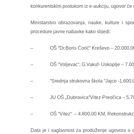
konkurentskim postukom iz e-aukciju, ugovor će 
Ministarstvo obrazovanja, nauke, kulture i s
procedure javne nabavke kako slijedi:
– OŠ “Dr.Boris Ćorić“ Kreševo – 20.000,00 KM,
– OŠ “Voljevac“, G.Vakuf- Uskoplje – 7.000,0
– “Srednja strukovna škola “Jajce -1.600,00 
– JU OŠ „Dubravica“Vitez-Preočica – 5.700,0
– OŠ “Vitez“ – 4.800,00 KM, Rekonstrukcija i
Data je i saglasnost za produženje ugovora o od