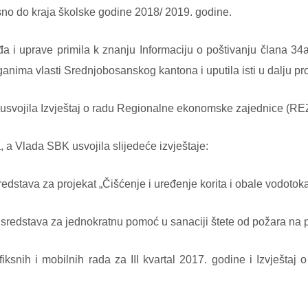
no do kraja školske godine 2018/ 2019. godine.
a i uprave primila k znanju Informaciju o poštivanju člana 34a
ima vlasti Srednjobosanskog kantona i uputila isti u dalju p
 usvojila Izvještaj o radu Regionalne ekonomske zajednice (REZ
, a Vlada SBK usvojila slijedeće izvještaje:
edstava za projekat „Čišćenje i uređenje korita i obale vodotoka 
sredstava za jednokratnu pomoć u sanaciji štete od požara na po
 fiksnih i mobilnih rada za III kvartal 2017. godine i Izvješta