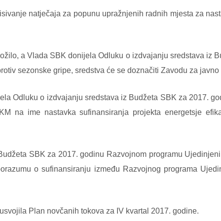
sivanje natječaja za popunu upražnjenih radnih mjesta za nas
redložilo, a Vlada SBK donijela Odluku o izdvajanju sredstava i
otiv sezonske gripe, sredstva će se doznačiti Zavodu za javno
ijela Odluku o izdvajanju sredstava iz Budžeta SBK za 2017. god
M na ime nastavka sufinansiranja projekta energetsje efikas
z Budžeta SBK za 2017. godinu Razvojnom programu Ujedinjeni
azumu o sufinansiranju između Razvojnog programa Ujedinjen
 usvojila Plan novčanih tokova za IV kvartal 2017. godine.