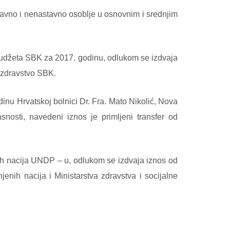
tavno i nenastavno osoblje u osnovnim i srednjim
z Budžeta SBK za 2017. godinu, odlukom se izdvaja
 zdravstvo SBK.
inu Hrvatskoj bolnici Dr. Fra. Mato Nikolić, Nova
nosti, navedeni iznos je primljeni transfer od
h nacija UNDP – u, odlukom se izdvaja iznos od
ih nacija i Ministarstva zdravstva i socijalne