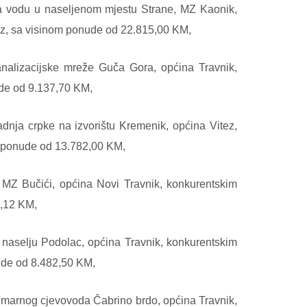
za vodu u naseljenom mjestu Strane, MZ Kaonik,
tez, sa visinom ponude od 22.815,00 KM,
analizacijske mreže Guča Gora, općina Travnik,
ude od 9.137,70 KM,
dnja crpke na izvorištu Kremenik, općina Vitez,
m ponude od 13.782,00 KM,
 MZ Bučići, općina Novi Travnik, konkurentskim
1,12 KM,
 naselju Podolac, općina Travnik, konkurentskim
ude od 8.482,50 KM,
rimarnog cjevovoda Čabrino brdo, općina Travnik,