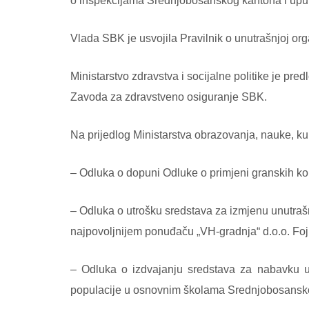
o inspekcijama Srednjobosanskog kantona i uputi
Vlada SBK je usvojila Pravilnik o unutrašnjoj org
Ministarstvo zdravstva i socijalne politike je pre
Zavoda za zdravstveno osiguranje SBK.
Na prijedlog Ministarstva obrazovanja, nauke, kul
– Odluka o dopuni Odluke o primjeni granskih ko
– Odluka o utrošku sredstava za izmjenu unutrašn
najpovoljnijem ponuđaču „VH-gradnja“ d.o.o. Foj
– Odluka o izdvajanju sredstava za nabavku u
populacije u osnovnim školama Srednjobosansko