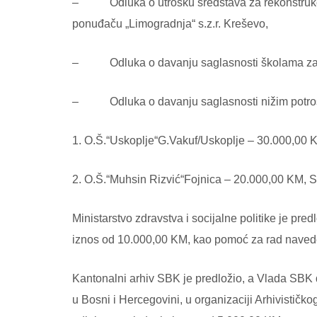
– Odluka o utrošku sredstava za rekonstrukciju
ponuđaču „Limogradnja“ s.z.r. Kreševo,
– Odluka o davanju saglasnosti školama za ra
– Odluka o davanju saglasnosti nižim potroša
1. O.Š.“Uskoplje“G.Vakuf/Uskoplje – 30.000,00
2. O.Š.“Muhsin Rizvić“Fojnica – 20.000,00 KM, Sa
Ministarstvo zdravstva i socijalne politike je p
iznos od 10.000,00 KM, kao pomoć za rad naved
Kantonalni arhiv SBK je predložio, a Vlada SBK 
u Bosni i Hercegovini, u organizaciji Arhivističk