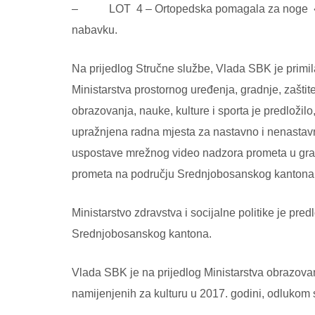
– LOT 4 – Ortopedska pomagala za noge « IZ
nabavku.
Na prijedlog Stručne službe, Vlada SBK je primil
Ministarstva prostornog uređenja, gradnje, zašti
obrazovanja, nauke, kulture i sporta je predloži
upražnjena radna mjesta za nastavno i nenastavn
uspostave mrežnog video nadzora prometa u grado
prometa na području Srednjobosanskog kantona
Ministarstvo zdravstva i socijalne politike je p
Srednjobosanskog kantona.
Vlada SBK je na prijedlog Ministarstva obrazovan
namijenjenih za kulturu u 2017. godini, odlukom