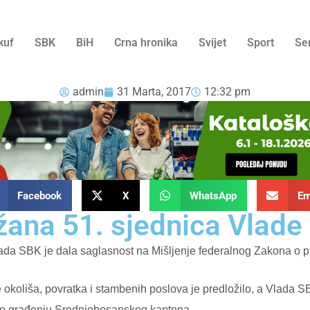
kuf
SBK
BiH
Crna hronika
Svijet
Sport
Se
admin
31 Marta, 2017
12:32 pm
Facebook
X
WhatsApp
Em
žana 51. sjednica Vlade
lada SBK je dala saglasnost na Mišljenje federalnog Zakona o pr
e okoliša, povratka i stambenih poslova je predložilo, a Vlada SB
 o građenju Srednjobosanskog kantona.