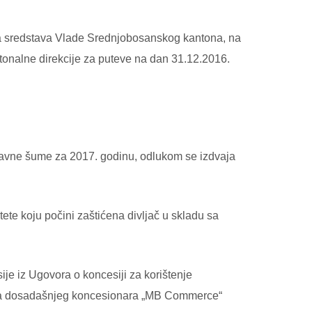
ora sredstava Vlade Srednjobosanskog kantona, na
tonalne direkcije za puteve na dan 31.12.2016.
žavne šume za 2017. godinu, odlukom se izdvaja
e koju počini zaštićena divljač u skladu sa
je iz Ugovora o koncesiji za korištenje
u, sa dosadašnjeg koncesionara „MB Commerce“