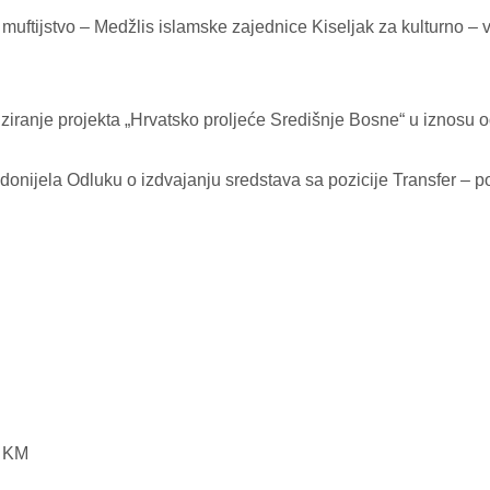
ijstvo – Medžlis islamske zajednice Kiseljak za kulturno – v
anje projekta „Hrvatsko proljeće Središnje Bosne“ u iznosu 
donijela Odluku o izdvajanju sredstava sa pozicije Transfer – po
0 KM