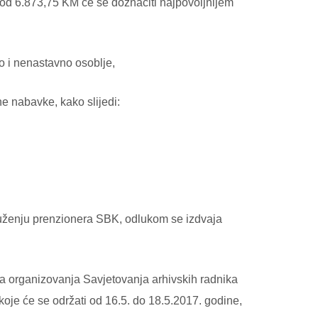
od 6.873,75 KM će se doznačiti najpovoljnijem
 i nenastavno osoblje,
nabavke, kako slijedi:
druženju prenzionera SBK, odlukom se izdvaja
ja organizovanja Savjetovanja arhivskih radnika
koje će se održati od 16.5. do 18.5.2017. godine,