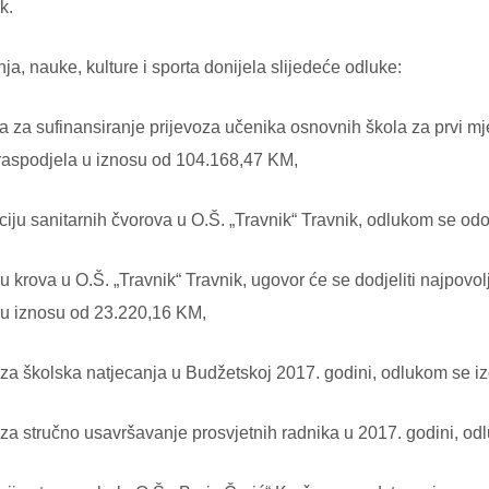
k.
a, nauke, kulture i sporta donijela slijedeće odluke:
a sufinansiranje prijevoza učenika osnovnih škola za prvi mj
 raspodjela u iznosu od 104.168,47 KM,
 sanitarnih čvorova u O.Š. „Travnik“ Travnik, odlukom se odo
ova u O.Š. „Travnik“ Travnik, ugovor će se dodjeliti najpovolj
 u iznosu od 23.220,16 KM,
školska natjecanja u Budžetskoj 2017. godini, odlukom se iz
stručno usavršavanje prosvjetnih radnika u 2017. godini, odl