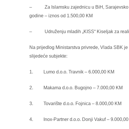
– Za Islamsku zajednicu u BiH, Sarajevsko muft
godine – iznos od 1.500,00 KM
– Udruženju mladih „KISS“ Kiseljak za realizir
Na prijedlog Ministarstva privrede, Vlada SBK je 
slijedeće subjekte:
1. Lumo d.o.o. Travnik – 6.000,00 KM
2. Makama d.o.o. Bugojno – 7.000,00 KM
3. Tovarište d.o.o. Fojnica – 8.000,00 KM
4. Inox-Partner d.o.o. Donji Vakuf – 9.000,0