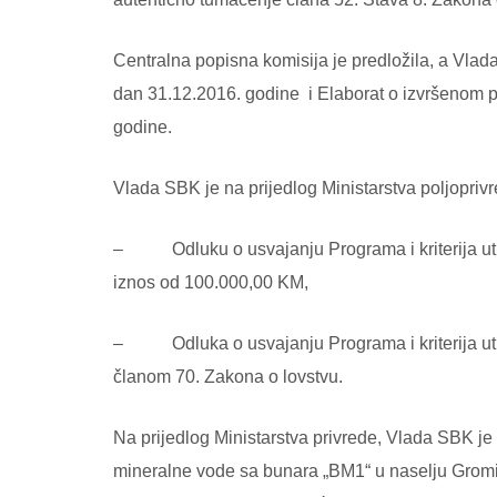
Centralna popisna komisija je predložila, a Vla
dan 31.12.2016. godine i Elaborat o izvršenom p
godine.
Vlada SBK je na prijedlog Ministarstva poljoprivr
– Odluku o usvajanju Programa i kriterija utro
iznos od 100.000,00 KM,
– Odluka o usvajanju Programa i kriterija utro
članom 70. Zakona o lovstvu.
Na prijedlog Ministarstva privrede, Vlada SBK je
mineralne vode sa bunara „BM1“ u naselju Gromil