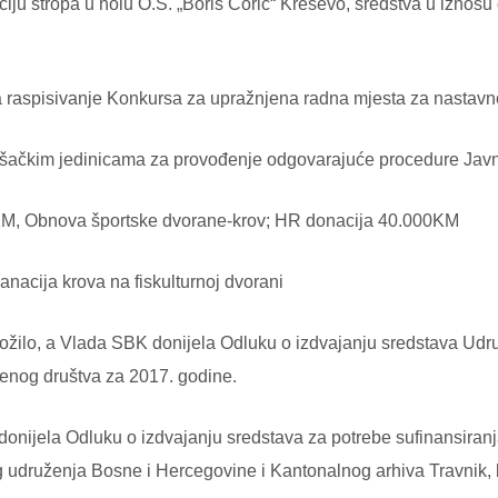
 stropa u holu O.Š. „Boris Čorić“ Kreševo, sredstva u iznosu 
spisivanje Konkursa za upražnjena radna mjesta za nastavno
čkim jedinicama za provođenje odgovarajuće procedure Javne 
 KM, Obnova športske dvorane-krov; HR donacija 40.000KM
nacija krova na fiskulturnoj dvorani
redložilo, a Vlada SBK donijela Odluku o izdvajanju sredstava U
enog društva za 2017. godine.
donijela Odluku o izdvajanju sredstava za potrebe sufinansiran
og udruženja Bosne i Hercegovine i Kantonalnog arhiva Travnik, 