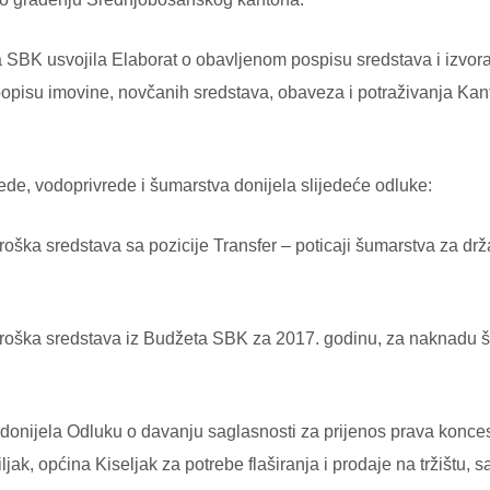
da SBK usvojila Elaborat o obavljenom pospisu sredstava i izv
opisu imovine, novčanih sredstava, obaveza i potraživanja Kan
ede, vodoprivrede i šumarstva donijela slijedeće odluke:
ška sredstava sa pozicije Transfer – poticaji šumarstva za dr
ška sredstava iz Budžeta SBK za 2017. godinu, za naknadu štet
 donijela Odluku o davanju saglasnosti za prijenos prava koncesi
jak, općina Kiseljak za potrebe flaširanja i prodaje na tržišt