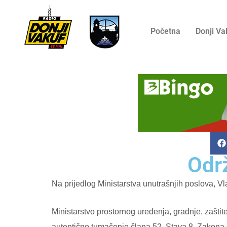
Početna
Donji Va
Odr
Na prijedlog Ministarstva unutrašnjih poslova, V
Ministarstvo prostornog uređenja, gradnje, zaštit
autentično tumačenje člana 52. Stava 8. Zakona