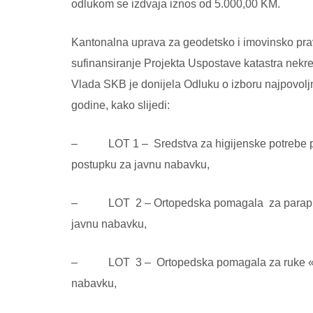
odlukom se izdvaja iznos od 5.000,00 KM.
Kantonalna uprava za geodetsko i imovinsko prav
sufinansiranje Projekta Uspostave katastra nekret
Vlada SKB je donijela Odluku o izboru najpovolj
godine, kako slijedi:
– LOT 1 – Sredstva za higijenske potrebe pa
postupku za javnu nabavku,
– LOT 2 – Ortopedska pomagala za paraplegi
javnu nabavku,
– LOT 3 – Ortopedska pomagala za ruke « IZ
nabavku,