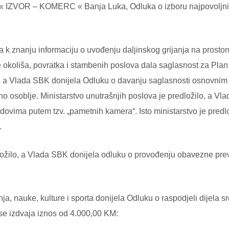
VOR – KOMERC « Banja Luka, Odluka o izboru najpovoljnije
a k znanju informaciju o uvođenju daljinskog grijanja na prosto
te okoliša, povratka i stambenih poslova dala saglasnost za Plan
lo, a Vlada SBK donijela Odluku o davanju saglasnosti osnovnim
o osoblje. Ministarstvo unutrašnjih poslova je predložilo, a V
vima putem tzv. „pametnih kamera“. Isto ministarstvo je predlo
.
redložilo, a Vlada SBK donijela odluku o provođenju obavezne pre
ja, nauke, kulture i sporta donijela Odluku o raspodjeli dijel
 se izdvaja iznos od 4.000,00 KM: