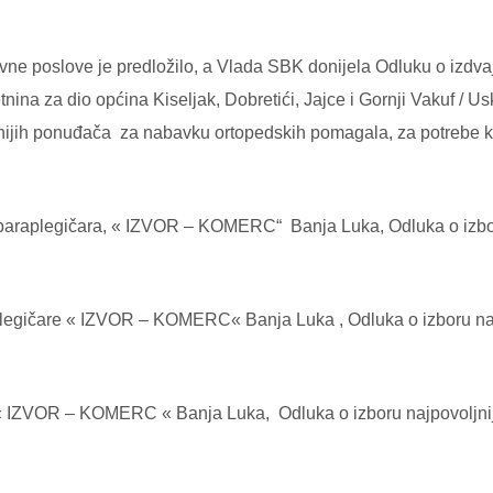
ne poslove je predložilo, a Vlada SBK donijela Odluku o izdva
nina za dio općina Kiseljak, Dobretići, Jajce i Gornji Vakuf / U
nijih ponuđača za nabavku ortopedskih pomagala, za potrebe ko
raplegičara, « IZVOR – KOMERC“ Banja Luka, Odluka o izbor
čare « IZVOR – KOMERC« Banja Luka , Odluka o izboru najp
VOR – KOMERC « Banja Luka, Odluka o izboru najpovoljnije