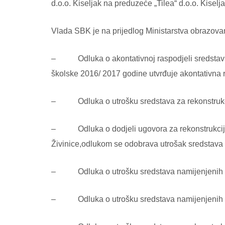
d.o.o. Kiseljak na preduzeće „Tilea“ d.o.o. Kiselja
Vlada SBK je na prijedlog Ministarstva obrazovanj
– Odluka o akontativnoj raspodjeli sredstava z
školske 2016/ 2017 godine utvrđuje akontativna
– Odluka o utrošku sredstava za rekonstrukciju
– Odluka o dodjeli ugovora za rekonstrukciju kr
Živinice,odlukom se odobrava utrošak sredstava
– Odluka o utrošku sredstava namijenjenih za 
– Odluka o utrošku sredstava namijenjenih za 