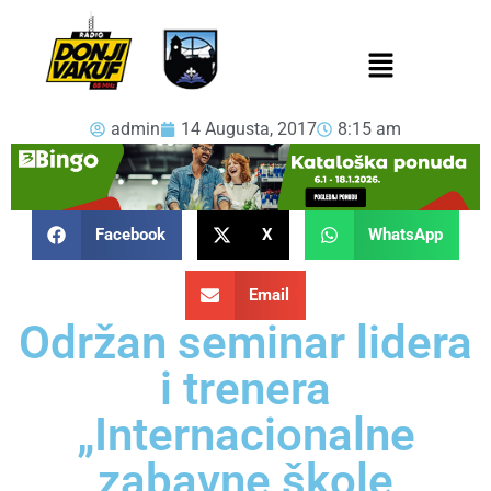
admin
14 Augusta, 2017
8:15 am
Facebook
X
WhatsApp
Email
Održan seminar lidera
i trenera
„Internacionalne
zabavne škole