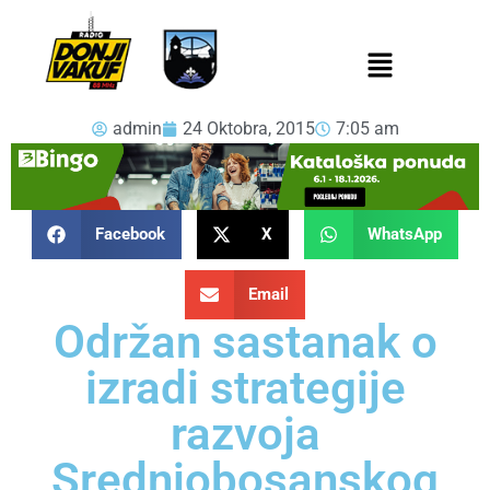
admin
24 Oktobra, 2015
7:05 am
Facebook
X
WhatsApp
Email
Održan sastanak o
izradi strategije
razvoja
Srednjobosanskog