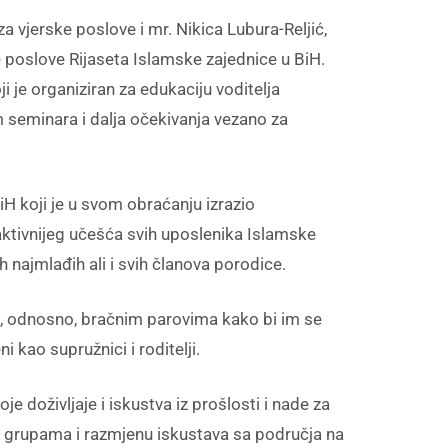
a vjerske poslove i mr. Nikica Lubura-Reljić,
e poslove Rijaseta Islamske zajednice u BiH.
i je organiziran za edukaciju voditelja
am seminara i dalja očekivanja vezano za
iH koji je u svom obraćanju izrazio
ktivnijeg učešća svih uposlenika Islamske
 najmlađih ali i svih članova porodice.
a, odnosno, bračnim parovima kako bi im se
kao supružnici i roditelji.
 doživljaje i iskustva iz prošlosti i nade za
 u grupama i razmjenu iskustava sa područja na