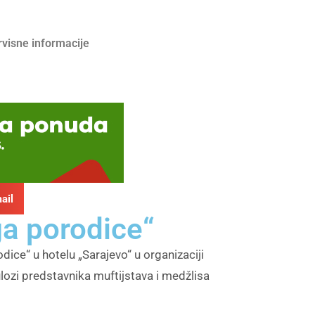
rvisne informacije
ail
ga porodice“
ce“ u hotelu „Sarajevo“ u organizaciji
ulozi predstavnika muftijstava i medžlisa