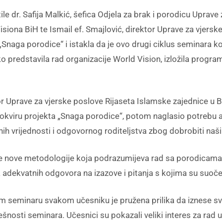
 dr. Safija Malkić, šefica Odjela za brak i porodicu Uprave z
siona BiH te Ismail ef. Smajlović, direktor Uprave za vjersk
naga porodice“ i istakla da je ovo drugi ciklus seminara koj
tko predstavila rad organizacije World Vision, izložila progr
tor Uprave za vjerske poslove Rijaseta Islamske zajednice u B
okviru projekta „Snaga porodice“, potom naglasio potrebu a
ih vrijednosti i odgovornog roditeljstva zbog dobrobiti naših
nje nove metodologije koja podrazumijeva rad sa porodicam
adekvatnih odgovora na izazove i pitanja s kojima su suočeni 
seminaru svakom učesniku je pružena prilika da iznese svoje
ešnosti seminara. Učesnici su pokazali veliki interes za rad