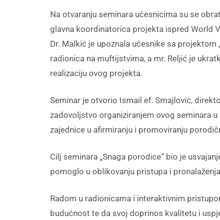
Na otvaranju seminara učesnicima su se obratile
glavna koordinatorica projekta ispred World Vi
Dr. Malkić je upoznala učesnike sa projektom „S
radionica na muftijstvima, a mr. Reljić je ukra
realizaciju ovog projekta.
Seminar je otvorio Ismail ef. Smajlović, direk
zadovoljstvo organiziranjem ovog seminara u 
zajednice u afirmiranju i promoviranju porodičn
Cilj seminara „Snaga porodice“ bio je usvaja
pomoglo u oblikovanju pristupa i pronalaženja 
Radom u radionicama i interaktivnim pristupom 
budućnost te da svoj doprinos kvalitetu i uspj