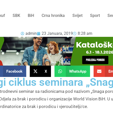
kuf
SBK
BiH
Crna hronika
Svijet
Sport
Se
admin
23 Januara, 2019
8:28 am
Facebook
X
WhatsApp
Em
i ciklus seminara „Sna
 trodnevni seminar sa radionicama pod nazivom „Snaga porodi
Odjela za brak i porodicu i organizacije World Vision BiH. U 
dinatorice za brak i porodicu i vjeroučitelji/ce.