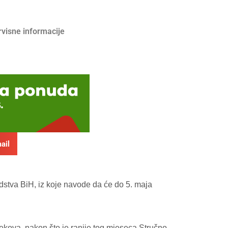
rvisne informacije
ail
edstva BiH, iz koje navode da će do 5. maja
jekova, nakon što je ranije tog mjeseca Stručno