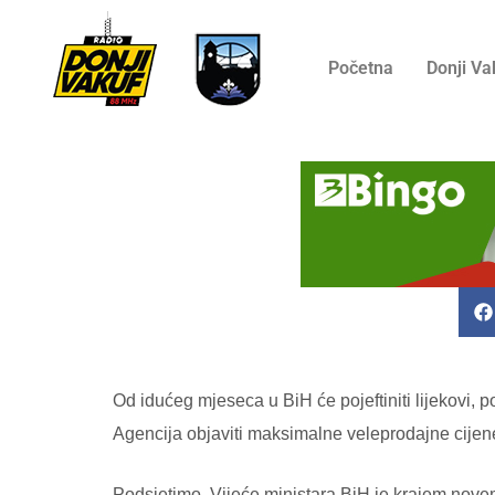
Početna
Donji Va
Od idućeg mjeseca u BiH će pojeftiniti lijekovi, 
Agencija objaviti maksimalne veleprodajne cijene 
Podsjetimo, Vijeće ministara BiH je krajem novemb