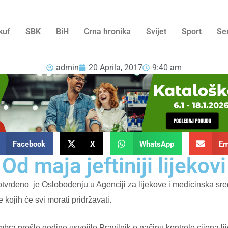
kuf
SBK
BiH
Crna hronika
Svijet
Sport
Se
admin
20 Aprila, 2017
9:40 am
Facebook
X
WhatsApp
Em
Od maja jeftiniji lijekovi
potvrđeno je Oslobođenju u Agenciji za lijekove i medicinska sr
kojih će svi morati pridržavati.
ra prošle godine usvojilo Pravilnik o načinu kontrole cijena li