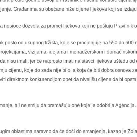
enje. Građanima su obećane niže cijene lijekova koji se izdaju
osioce dozvola za promet lijekova koji ne poštuju Pravilnik o k
tak posto od ukupnog tržišta, koje se procjenjuje na 550 do 600 
projekcijama, vizijama, idejama i menadžerskom i domaćinskom
nisu imali, jer će naprosto imati na stavci lijekova uštedu od de
nju cijenu, koje do sada nije bilo, a koja će biti dobra osnova za
viti direktnom konkurencijom opet da nivelišu cijene da bi opstal
nje, ali ne smiju da premašuju one koje je odobrila Agencija. Po
u drugim oblastima naravno da će doći do smanjenja, kazao je Zol