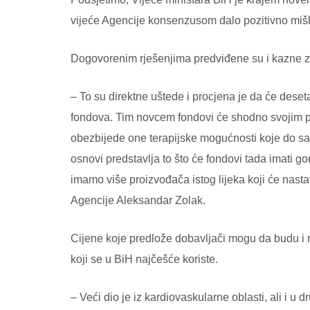
vijeće Agencije konsenzusom dalo pozitivno mišlj
Dogovorenim rješenjima predviđene su i kazne za n
– To su direktne uštede i procjena je da će dese
fondova. Tim novcem fondovi će shodno svojim 
obezbijede one terapijske mogućnosti koje do sada 
osnovi predstavlja to što će fondovi tada imati gor
imamo više proizvođača istog lijeka koji će nasta
Agencije Aleksandar Zolak.
Cijene koje predlože dobavljači mogu da budu i ma
koji se u BiH najčešće koriste.
– Veći dio je iz kardiovaskularne oblasti, ali i 