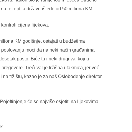
 na recept, a državi uštede od 50 miliona KM.
ontroli cijena lijekova.
miliona KM godišnje, ostajati u budžetima
 poslovanju moći da na neki način građanima
setak posto. Biće tu i neki drugi val koji u
 pregovore. Treći val je tržišna utakmica, jer već
i na tržištu, kazao je za naš Oslobođenje direktor
jeftinjenje će se najviše osjetiti na lijekovima
ak