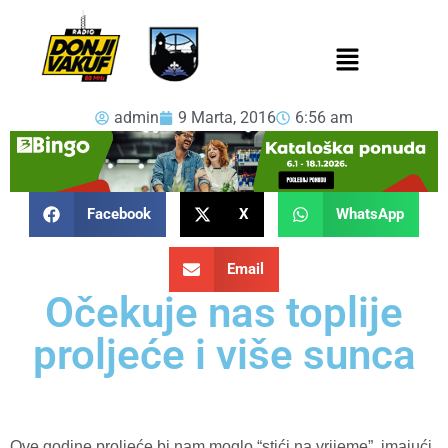
admin
9 Marta, 2016
6:56 am
Facebook
X
WhatsApp
Email
Očekuje nas toplije
proljeće i više sunca
Ove godine proljeće bi nam moglo “stići na vrijeme”, imajući