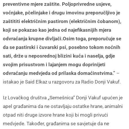
preventivne mjere zaštite. Poljoprivredne usjeve,
voćnjake, pčelinjake i drugu imovinu preporučljivo je
zaštititi električnim pastirom (električnim čobanom),
koji se pokazao kao jedna od najefikasnijih mjera
odvraćanja krupne divljači.Osim toga, preporučuje se
da se pastirski i čuvarski psi, posebno tokom noćnih
sati, drže u neposrednoj blizini kuća i naselja, gdje
svojim prisustvom i lajanjem mogu doprinijeti
odvraćanju medvjeda od prilaska domaćinstvima.”
–
istakao je Said Elkaz u razgovoru za Radio Donji Vakuf.
Iz Lovačkog društva „Semešnica“ Donji Vakuf upućen je
apel građanima da ne ostavljaju ostatke hrane, animalni
otpad niti druge izvore hrane koji bi mogli privući
medvjede. Također, građanima se savjetuje da ne