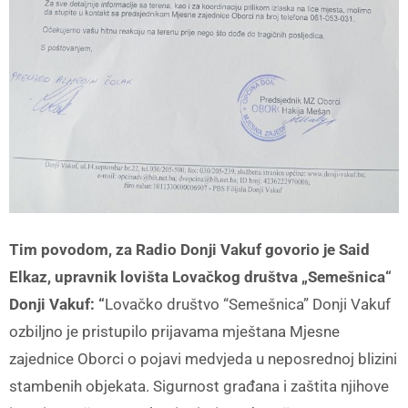
Tim povodom, za Radio Donji Vakuf govorio je Said
Elkaz, upravnik lovišta Lovačkog društva „Semešnica“
Donji Vakuf: “
Lovačko društvo “Semešnica” Donji Vakuf
ozbiljno je pristupilo prijavama mještana Mjesne
zajednice Oborci o pojavi medvjeda u neposrednoj blizini
stambenih objekata. Sigurnost građana i zaštita njihove