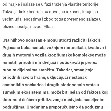
od majke i nalaze se u fazi traženja vlastite teritorije.
Takve jedinke često nisu dovoljno iskusne, lutaju na
većim udaljenostima i zbog toga povremeno zalaze u
blizinu naselja, navodi Elkaz.
„Na njihovo ponašanje mogu uticati različiti faktori.
Pojačana buka nastala vožnjom motocikala, kvadova i
drugih motornih vozila kroz šumske komplekse može
remetiti prirodni mir divljači i potiskivati je prema
rubnim dijelovima staništa. Također, smanjenje
prirodnih izvora hrane, uključujući nestanak
samoniklih voćkarica i drugih plodonosnih vrsta u
šumskim ekosistemima, može biti jedan od faktora koji
doprinosi češćem približavanju medvjeda naseljenim
područjima. Građanima preporučujemo da poduzmu