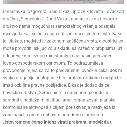
U nastavku razgovora, Said Elkaz, upravnik lovišta Lovačkog
društva „Semešnica“ Donji Vakuf, naglasio je da Lovačko
društvo nema mogućnost samostalnog vršenja odstrjela
medvjeda koji se pojavljuju u blizini naseljenih mjesta. Kako
je istakao, medvjed je zakonom zaštićena vrsta, a odstrjel se
može provoditi isključivo u skladu sa važećim propisima, uz
odobrenje nadležnog ministarstva i na način predviđen
lovno-gospodarskom osnovom. To podrazumijeva
provođenje mjera sa za to predviđenih lovačkih čeka, dok bi
svako drugačije postupanje bilo protivno zakonu i moglo bi
imati ozbiljne pravne posljedice. Elkaz je dodao da će
Lovačko društvo „Semešnica“ u narednom periodu, u
saradnji s nadležnim institucijama, organizovati planske i
kontrolisane aktivnosti s ciljem potiskivanja medvjeda iz
zone naselja prema njihovim prirodnim staništima.
„Istovremeno ćemo intenzivirati prehranu medvjeda u