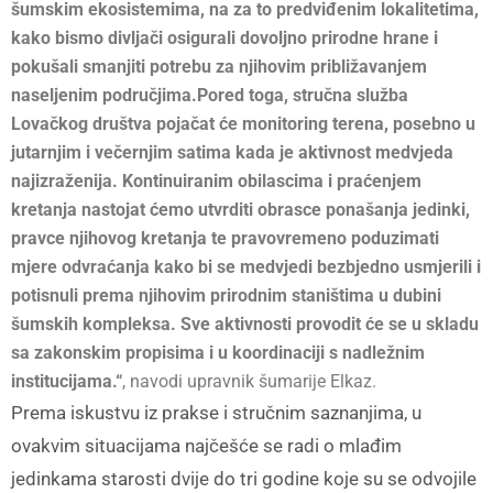
šumskim ekosistemima, na za to predviđenim lokalitetima,
kako bismo divljači osigurali dovoljno prirodne hrane i
pokušali smanjiti potrebu za njihovim približavanjem
naseljenim područjima.Pored toga, stručna služba
Lovačkog društva pojačat će monitoring terena, posebno u
jutarnjim i večernjim satima kada je aktivnost medvjeda
najizraženija. Kontinuiranim obilascima i praćenjem
kretanja nastojat ćemo utvrditi obrasce ponašanja jedinki,
pravce njihovog kretanja te pravovremeno poduzimati
mjere odvraćanja kako bi se medvjedi bezbjedno usmjerili i
potisnuli prema njihovim prirodnim staništima u dubini
šumskih kompleksa. Sve aktivnosti provodit će se u skladu
sa zakonskim propisima i u koordinaciji s nadležnim
institucijama.“
, navodi upravnik šumarije Elkaz.
Prema iskustvu iz prakse i stručnim saznanjima, u
ovakvim situacijama najčešće se radi o mlađim
jedinkama starosti dvije do tri godine koje su se odvojile