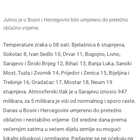
Jutros je u Bosni i Hercegovini bilo umjereno do pretežno
oblačno vrijeme.
Temperature zraka u 08 sati: Bjelašnica 6 stupnjeva,
Sokolac 8, Ivan Sedlo 10, Drvar 11, Bugojno, Livno,
Sarajevo i Široki Brijeg 12, Bihać 13, Banja Luka, Sanski
Most, Tuzla i Zvornik 14, Prijedor i Zenica 15, Bijeljina i
Trebinje 16, Gradačac 17, Mostar 18, Neum 19
stupnjeva. Atmosferski tlak je u Sarajevu iznosio 947
milibara, za 5 milibara je viši od normalnog i sporo raste.
Danas u Bosni i Hercegovini umjereno do pretežno
oblačno i nestabilno vrijeme. Od sredine dana prema
večernjim satima u većem dijelu zemlje su mogući
lokalni pljuskovi i grmljavina. Padavine se ne očekuju na