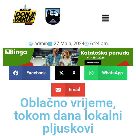
admin
27 Maja, 2024
6:24 am
Facebook
X
WhatsApp
Email
Oblačno vrijeme,
tokom dana lokalni
pljuskovi