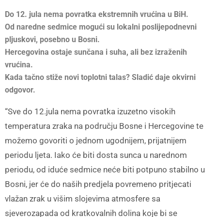
Do 12. jula nema povratka ekstremnih vrućina u BiH.
Od naredne sedmice mogući su lokalni poslijepodnevni
pljuskovi, posebno u Bosni.
Hercegovina ostaje sunčana i suha, ali bez izraženih
vrućina.
Kada tačno stiže novi toplotni talas? Sladić daje okvirni
odgovor.
“Sve do 12.jula nema povratka izuzetno visokih
temperatura zraka na području Bosne i Hercegovine te
možemo govoriti o jednom ugodnijem, prijatnijem
periodu ljeta. Iako će biti dosta sunca u narednom
periodu, od iduće sedmice neće biti potpuno stabilno u
Bosni, jer će do naših predjela povremeno pritjecati
vlažan zrak u višim slojevima atmosfere sa
sjeverozapada od kratkovalnih dolina koje bi se